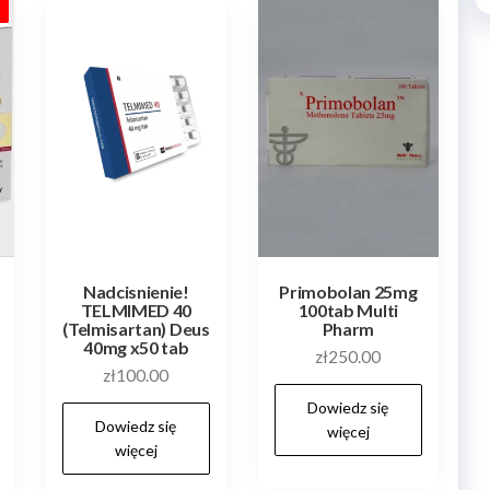
ości
!
Nadcisnienie!
Primobolan 25mg
TELMIMED 40
100tab Multi
(Telmisartan) Deus
Pharm
40mg x50 tab
zł
250.00
a
ktualna
zł
100.00
ena
Dowiedz się
Dowiedz się
ynosi:
więcej
więcej
ł250.00.