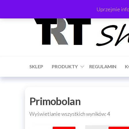
Przejdź
Witaj na TrT Shop.pl
Uprzejmie inf
do
treści
SKLEP
PRODUKTY
REGULAMIN
K
Primobolan
Posorto
Wyświetlanie wszystkich wyników: 4
według