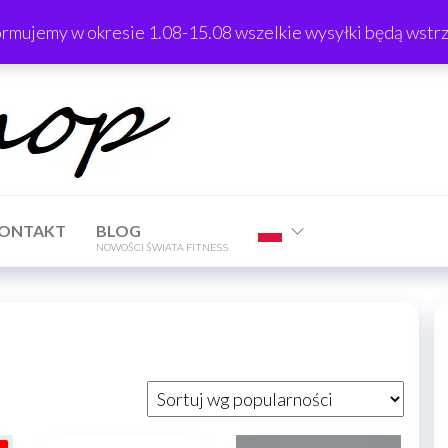
ormujemy w okresie 1.08-15.08 wszelkie wysyłki będą wst
TrTShop
ONTAKT
BLOG
NOWOŚCI ŚWIATA FITNESS
wane