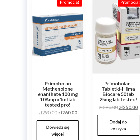
popularn
Promocja!
Promocja
Primobolan
Primobolan-
Methenolone
Tabletki-Hilma
enanthate 100 mg
Biocare 50tab
10Amp x1ml lab
25mg lab tested!
tested pro!
Pierwotn
A
zł
290.00
zł
250.00
Pierwotna
Aktualna
zł
290.00
zł
260.00
cena
c
cena
cena
Dodaj do
wynosiła:
w
Dowiedz się
wynosiła:
wynosi:
koszyka
zł290.00.
z
więcej
zł290.00.
zł260.00.