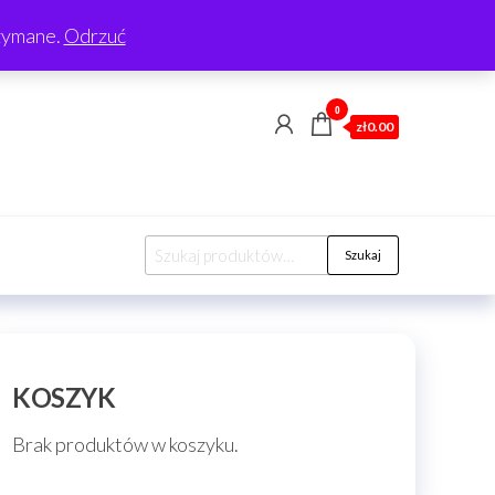
rzymane.
Odrzuć
0
zł0.00
Szukaj:
Szukaj
KOSZYK
Brak produktów w koszyku.