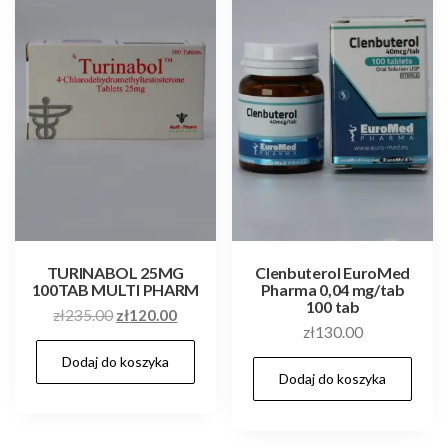
TURINABOL 25MG
Clenbuterol EuroMed
100TAB MULTI PHARM
Pharma 0,04 mg/tab
100 tab
Pierwotna
Aktualna
zł
235.00
zł
120.00
zł
130.00
cena
cena
Dodaj do koszyka
wynosiła:
wynosi:
Dodaj do koszyka
zł235.00.
zł120.00.