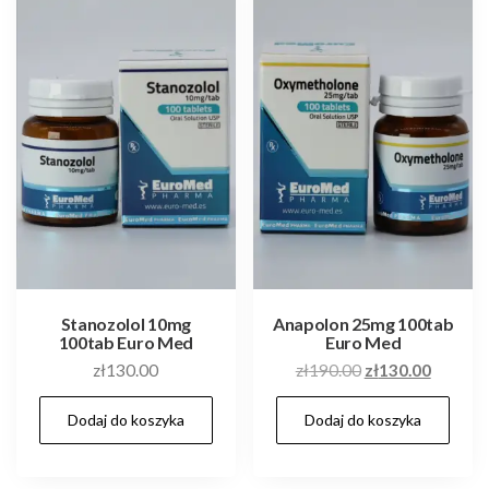
Stanozolol 10mg
Anapolon 25mg 100tab
100tab Euro Med
Euro Med
Pierwotna
Aktualn
zł
130.00
zł
190.00
zł
130.00
cena
cena
Dodaj do koszyka
Dodaj do koszyka
wynosiła:
wynosi:
zł190.00.
zł130.0