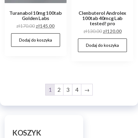
Turanabol 10mg 100tab
Clenbuterol Androlex
Golden Labs
100tab 40mcg Lab
tested! pro
Pierwotna
Aktualna
zł
170.00
zł
145.00
Pierwotna
Aktualn
zł
130.00
zł
120.00
cena
cena
cena
cena
Dodaj do koszyka
wynosiła:
wynosi:
Dodaj do koszyka
wynosiła:
wynosi:
zł170.00.
zł145.00.
zł130.00.
zł120.0
1
2
3
4
→
KOSZYK