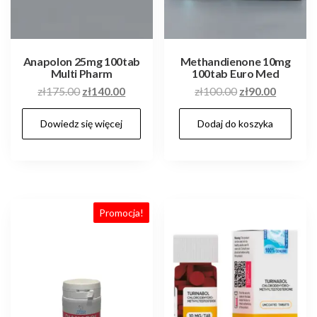
Anapolon 25mg 100tab
Methandienone 10mg
Multi Pharm
100tab Euro Med
Pierwotna
Aktualna
Pierwotna
Aktualn
zł
175.00
zł
140.00
zł
100.00
zł
90.00
cena
cena
cena
cena
Dowiedz się więcej
Dodaj do koszyka
wynosiła:
wynosi:
wynosiła:
wynosi:
zł175.00.
zł140.00.
zł100.00.
zł90.00.
Promocja!