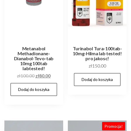
Metanabol
Turinabol Tura-100tab-
Methadionane-
10mg-Hilma lab tested!
Dianabol-Tevo-tab
pro jakosc!
10mg 100tab
zł
150.00
labtested!
Pierwotna
Aktualna
zł
100.00
zł
80.00
Dodaj do koszyka
cena
cena
Dodaj do koszyka
wynosiła:
wynosi:
zł100.00.
zł80.00.
Promocja!