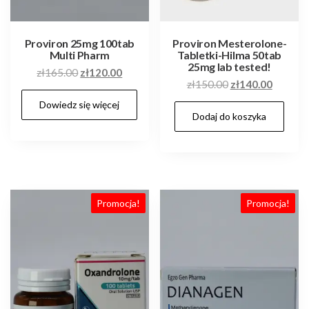
Proviron 25mg 100tab
Proviron Mesterolone-
Multi Pharm
Tabletki-Hilma 50tab
25mg lab tested!
Pierwotna
Aktualna
zł
165.00
zł
120.00
Pierwotna
Aktualn
zł
150.00
zł
140.00
cena
cena
cena
cena
Dowiedz się więcej
wynosiła:
wynosi:
Dodaj do koszyka
wynosiła:
wynosi:
zł165.00.
zł120.00.
zł150.00.
zł140.0
Promocja!
Promocja!