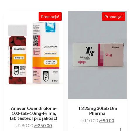
Promocja!
Promocja!
Anavar Oxandrolone-
T3 25mg 30tab Uni
100-tab-10mg-Hilma,
Pharma
lab tested! pro jakosc!
Pierwotna
Aktualn
zł
110.00
zł
90.00
Pierwotna
Aktualna
zł
280.00
zł
250.00
cena
cena