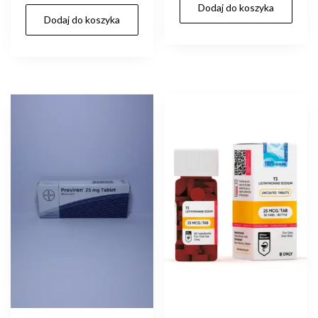
cena
cena
Dodaj do koszyka
wynosiła:
wynosi:
Dodaj do koszyka
wynosiła:
wynosi:
zł110.00.
zł90.00.
zł280.00.
zł250.00.