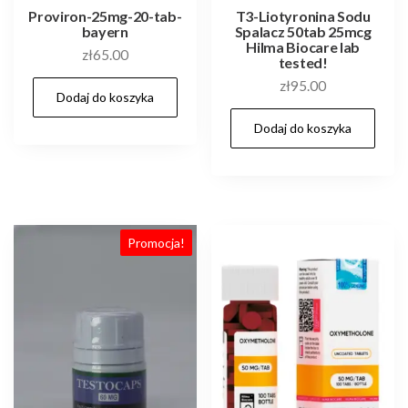
Proviron-25mg-20-tab-
T3-Liotyronina Sodu
bayern
Spalacz 50tab 25mcg
Hilma Biocare lab
zł
65.00
tested!
zł
95.00
Dodaj do koszyka
Dodaj do koszyka
Promocja!