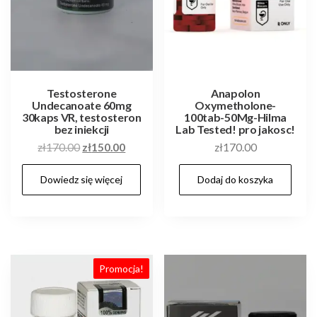
Testosterone
Anapolon
Undecanoate 60mg
Oxymetholone-
30kaps VR, testosteron
100tab-50Mg-Hilma
bez iniekcji
Lab Tested! pro jakosc!
Pierwotna
Aktualna
zł
170.00
zł
150.00
zł
170.00
cena
cena
Dowiedz się więcej
Dodaj do koszyka
wynosiła:
wynosi:
zł170.00.
zł150.00.
Promocja!