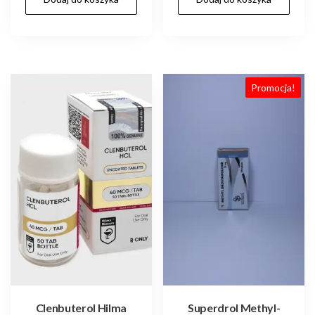
zł170.00.
zł140.00.
zł135.00.
zł100.0
Promocja!
Clenbuterol Hilma
Superdrol Methyl-