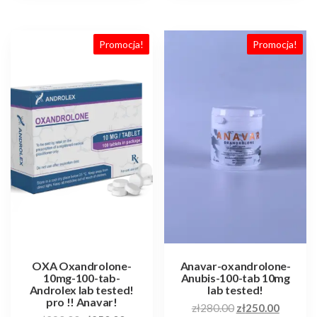
Promocja!
Promocja!
OXA Oxandrolone-
Anavar-oxandrolone-
10mg-100-tab-
Anubis-100-tab 10mg
Androlex lab tested!
lab tested!
pro !! Anavar!
Pierwotna
Aktualn
zł
280.00
zł
250.00