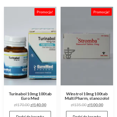
Promocja!
Promocja!
Turinabol 10mg 100tab
Winstrol 10mg 100tab
Euro Med
Multi Pharm, stanozolol
Pierwotna
Aktualna
Pierwotna
Aktualn
zł
170.00
zł
140.00
zł
135.00
zł
100.00
cena
cena
cena
cena
Dodaj do koszyka
Dodaj do koszyka
wynosiła:
wynosi:
wynosiła:
wynosi: