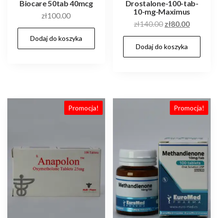
Biocare 50tab 40mcg
Drostalone-100-tab-
10-mg-Maximus
zł
100.00
Pierwotna
Aktualn
zł
140.00
zł
80.00
cena
cena
Dodaj do koszyka
Dodaj do koszyka
wynosiła:
wynosi:
zł140.00.
zł80.00.
Promocja!
Promocja!