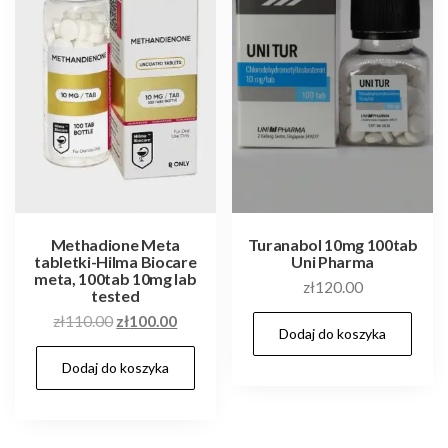
Methadione Meta
Turanabol 10mg 100tab
tabletki-Hilma Biocare
Uni Pharma
meta, 100tab 10mg lab
zł
120.00
tested
Pierwotna
Aktualna
zł
110.00
zł
100.00
Dodaj do koszyka
cena
cena
Dodaj do koszyka
wynosiła:
wynosi:
zł110.00.
zł100.00.