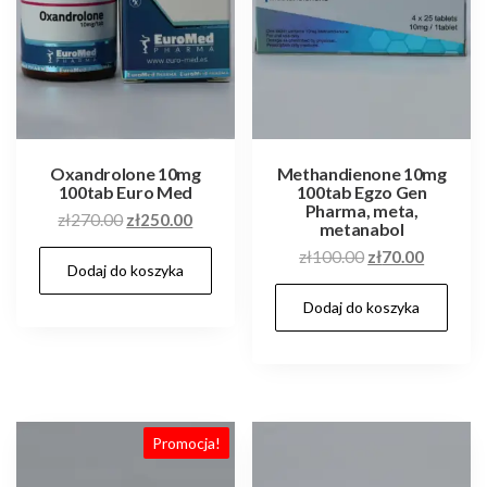
Oxandrolone 10mg
Methandienone 10mg
100tab Euro Med
100tab Egzo Gen
Pharma, meta,
Pierwotna
Aktualna
zł
270.00
zł
250.00
metanabol
cena
cena
Pierwotna
Aktualn
zł
100.00
zł
70.00
Dodaj do koszyka
wynosiła:
wynosi:
cena
cena
zł270.00.
zł250.00.
Dodaj do koszyka
wynosiła:
wynosi:
zł100.00.
zł70.00.
Promocja!