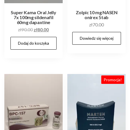
Super Kama Oral Jelly
Zolpic 10 mg NASEN
7x 100mg sildenafil
onirex 5tab
60mg dapaxtine
zł
70.00
Pierwotna
Aktualna
zł
90.00
zł
80.00
cena
cena
Dowiedz się więcej
Dodaj do koszyka
wynosiła:
wynosi:
zł90.00.
zł80.00.
Promocja!