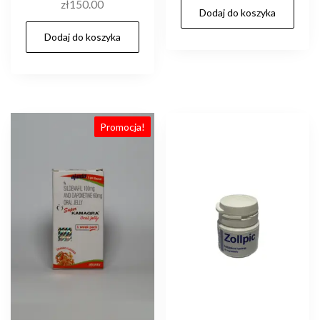
zł
150.00
Dodaj do koszyka
wynosiła:
wynosi:
zł280.00.
zł250.0
Dodaj do koszyka
Promocja!