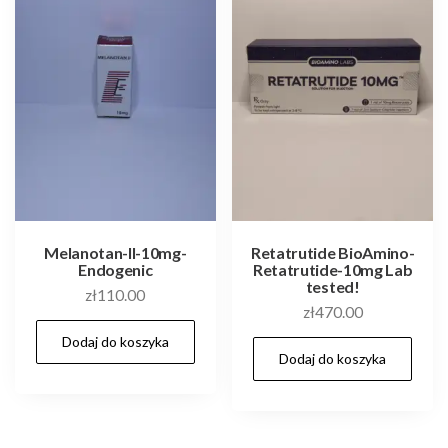
Melanotan-II-10mg-
Retatrutide BioAmino-
Endogenic
Retatrutide-10mg Lab
tested!
zł
110.00
zł
470.00
Dodaj do koszyka
Dodaj do koszyka