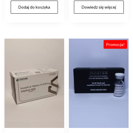
cena
cena
Dodaj do koszyka
Dowiedz się więcej
wynosiła:
wynosi:
zł1,150.00.
zł790.00.
Promocja!