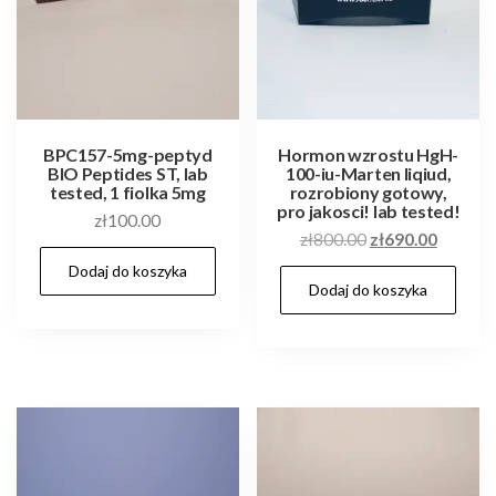
BPC157-5mg-peptyd
Hormon wzrostu HgH-
BIO Peptides ST, lab
100-iu-Marten liqiud,
tested, 1 fiolka 5mg
rozrobiony gotowy,
pro jakosci! lab tested!
zł
100.00
Pierwotna
Aktualn
zł
800.00
zł
690.00
cena
cena
Dodaj do koszyka
Dodaj do koszyka
wynosiła:
wynosi:
zł800.00.
zł690.0