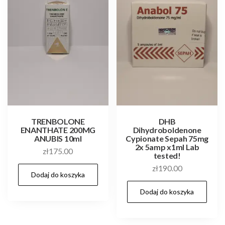
TRENBOLONE
DHB
ENANTHATE 200MG
Dihydroboldenone
ANUBIS 10ml
Cypionate Sepah 75mg
2x 5amp x1ml Lab
zł
175.00
tested!
zł
190.00
Dodaj do koszyka
Dodaj do koszyka