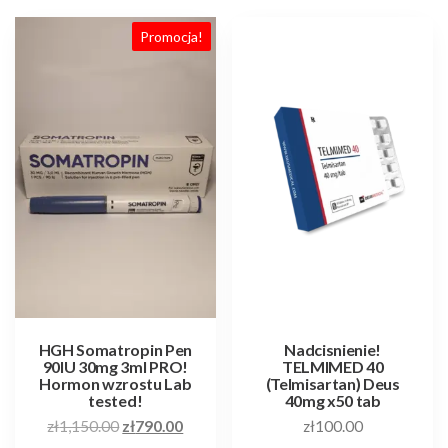
Promocja!
HGH Somatropin Pen
Nadcisnienie!
90IU 30mg 3ml PRO!
TELMIMED 40
Hormon wzrostu Lab
(Telmisartan) Deus
tested!
40mg x50 tab
Pierwotna
Aktualna
zł
1,150.00
zł
790.00
zł
100.00