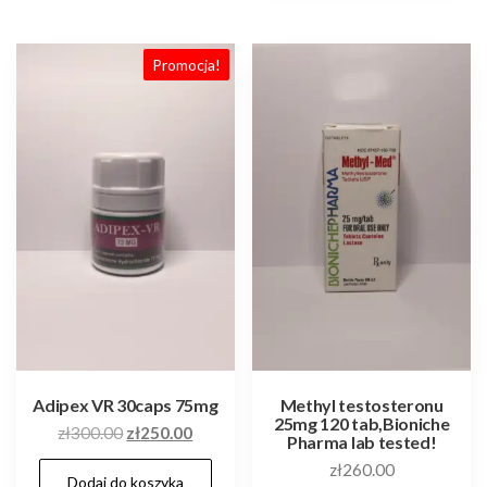
Promocja!
Adipex VR 30caps 75mg
Methyl testosteronu
25mg 120 tab,Bioniche
Pierwotna
Aktualna
zł
300.00
zł
250.00
Pharma lab tested!
cena
cena
zł
260.00
Dodaj do koszyka
wynosiła:
wynosi: