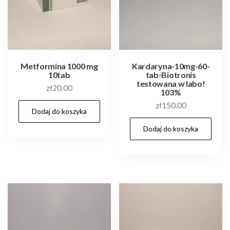
Metformina 1000 mg
Kardaryna-10mg-60-
10tab
tab-Biotronis
testowana w labo!
zł
20.00
103%
zł
150.00
Dodaj do koszyka
Dodaj do koszyka