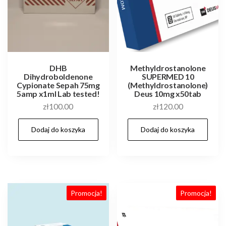
DHB
Methyldrostanolone
Dihydroboldenone
SUPERMED 10
Cypionate Sepah 75mg
(Methyldrostanolone)
5amp x1ml Lab tested!
Deus 10mg x50tab
zł
100.00
zł
120.00
Dodaj do koszyka
Dodaj do koszyka
Promocja!
Promocja!