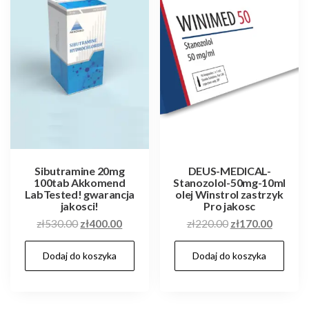
Sibutramine 20mg
DEUS-MEDICAL-
100tab Akkomend
Stanozolol-50mg-10ml
LabTested! gwarancja
olej Winstrol zastrzyk
jakosci!
Pro jakosc
Pierwotna
Aktualna
Pierwotna
Aktualn
zł
530.00
zł
400.00
zł
220.00
zł
170.00
cena
cena
cena
cena
Dodaj do koszyka
Dodaj do koszyka
wynosiła:
wynosi:
wynosiła:
wynosi:
zł530.00.
zł400.00.
zł220.00.
zł170.0