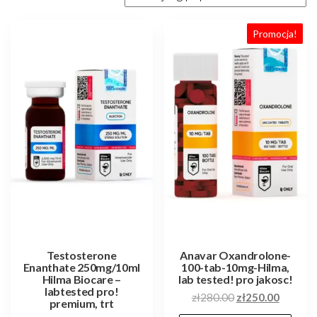
Promocja!
Testosterone
Anavar Oxandrolone-
Enanthate 250mg/10ml
100-tab-10mg-Hilma,
Hilma Biocare –
lab tested! pro jakosc!
labtested pro!
Pierwotna
Aktualn
zł
280.00
zł
250.00
premium, trt
cena
cena