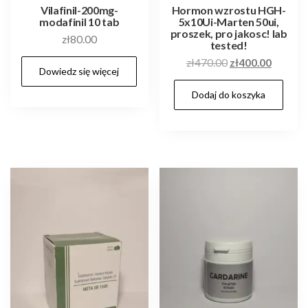
Vilafinil-200mg-
Hormon wzrostu HGH-
modafinil 10 tab
5x10Ui-Marten 50ui,
proszek, pro jakosc! lab
zł
80.00
tested!
Pierwotna
Aktualn
zł
470.00
zł
400.00
Dowiedz się więcej
cena
cena
Dodaj do koszyka
wynosiła:
wynosi:
zł470.00.
zł400.0