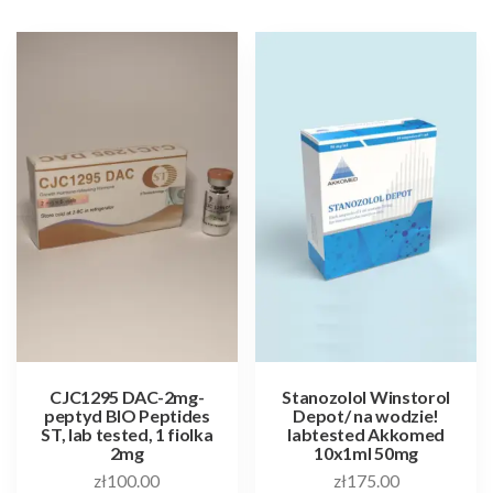
CJC1295 DAC-2mg-
Stanozolol Winstorol
peptyd BIO Peptides
Depot/ na wodzie!
ST, lab tested, 1 fiolka
labtested Akkomed
2mg
10x1ml 50mg
zł
100.00
zł
175.00