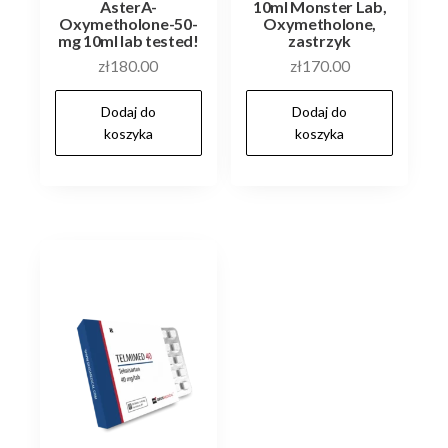
AsterA-
10ml Monster Lab,
Oxymetholone-50-
Oxymetholone,
mg 10ml lab tested!
zastrzyk
zł
180.00
zł
170.00
Dodaj do
Dodaj do
koszyka
koszyka