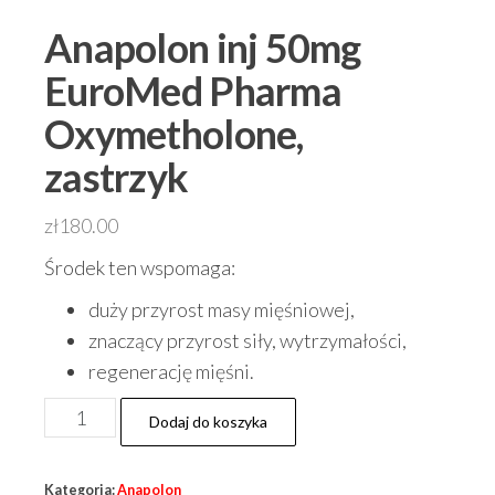
Anapolon inj 50mg
EuroMed Pharma
Oxymetholone,
zastrzyk
zł
180.00
Środek ten wspomaga:
duży przyrost masy mięśniowej,
znaczący przyrost siły, wytrzymałości,
regenerację mięśni.
ilość
Dodaj do koszyka
Anapolon
inj
Kategoria:
Anapolon