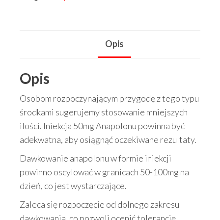
50mg
EuroMed
Pharma
Opis
Oxymetholone,
zastrzyk
Opis
Osobom rozpoczynającym przygodę z tego typu
środkami sugerujemy stosowanie mniejszych
ilości. Iniekcja 50mg Anapolonu powinna być
adekwatna, aby osiągnąć oczekiwane rezultaty.
Dawkowanie anapolonu w formie iniekcji
powinno oscylować w granicach 50-100mg na
dzień, co jest wystarczające.
Zaleca się rozpoczęcie od dolnego zakresu
dawkowania, co pozwoli ocenić tolerancję