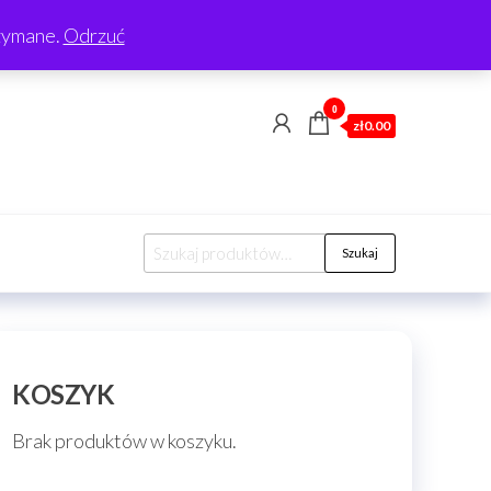
rzymane.
Odrzuć
0
zł0.00
Szukaj:
Szukaj
KOSZYK
Brak produktów w koszyku.