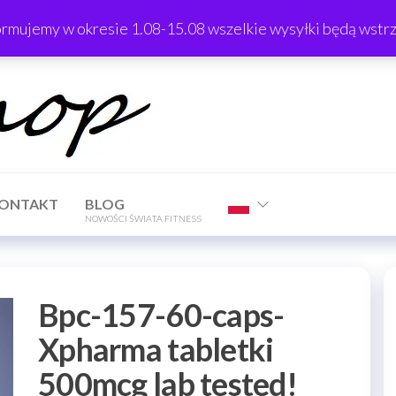
ormujemy w okresie 1.08-15.08 wszelkie wysyłki będą wst
TrTShop
ONTAKT
BLOG
NOWOŚCI ŚWIATA FITNESS
Bpc-157-60-caps-
Xpharma tabletki
500mcg lab tested!