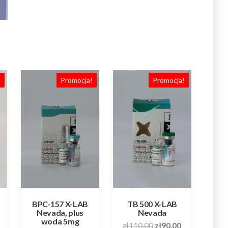
!
Promocja!
Promocja!
BPC-157 X-LAB
TB 500 X-LAB
Nevada, plus
Nevada
woda 5mg
Pierwotna
Aktualna
zł
110.00
zł
90.00