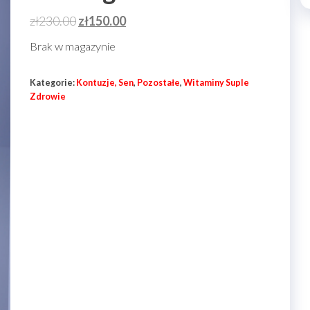
Pierwotna
Aktualna
zł
230.00
zł
150.00
cena
cena
Brak w magazynie
wynosiła:
wynosi:
zł230.00.
zł150.00.
Kategorie:
Kontuzje, Sen
,
Pozostałe
,
Witaminy Suple
Zdrowie