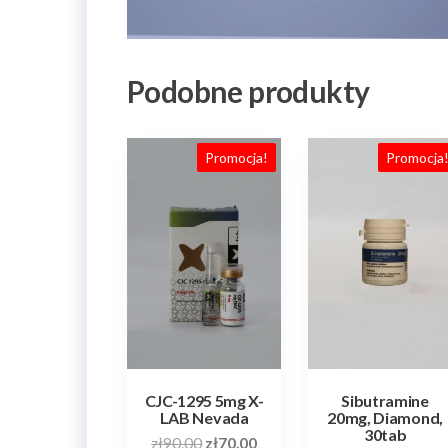
Podobne produkty
Promocja!
Promocja
CJC-1295 5mg X-
Sibutramine
LAB Nevada
20mg, Diamond,
30tab
Pierwotna
Aktualna
zł
90.00
zł
70.00