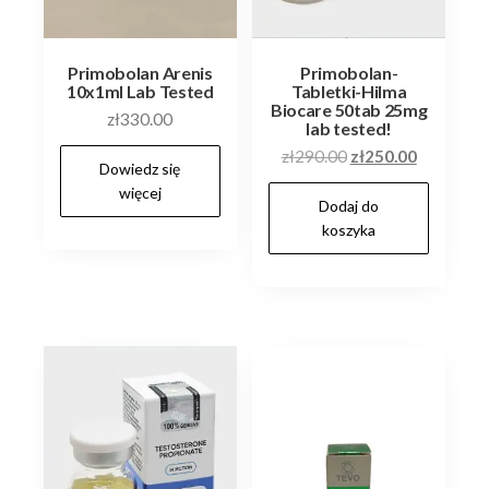
Primobolan Arenis
Primobolan-
10x1ml Lab Tested
Tabletki-Hilma
Biocare 50tab 25mg
zł
330.00
lab tested!
Pierwotna
Aktualna
zł
290.00
zł
250.00
Dowiedz się
cena
cena
więcej
Dodaj do
wynosiła:
wynosi:
koszyka
zł290.00.
zł250.00.