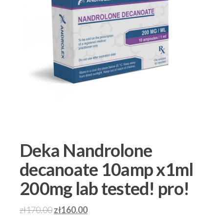
Deka Nandrolone
decanoate 10amp x1ml
200mg lab tested! pro!
Pierwotna
Aktualna
zł
170.00
zł
160.00