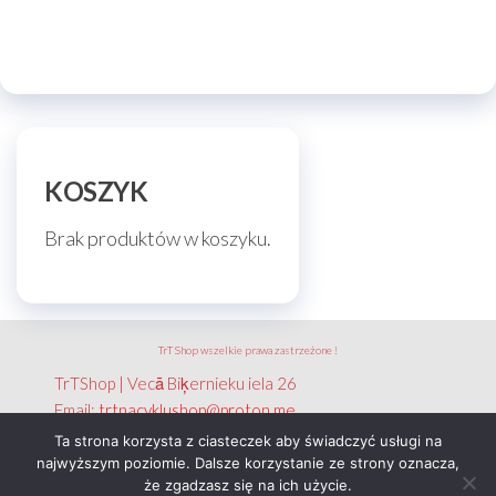
KOSZYK
Brak produktów w koszyku.
TrT Shop wszelkie prawa zastrzeżone !
TrTShop | Vecā Biķernieku iela 26
Email:
trtnacyklushop@proton.me
NIP: 351 788 2656
Ta strona korzysta z ciasteczek aby świadczyć usługi na
najwyższym poziomie. Dalsze korzystanie ze strony oznacza,
że zgadzasz się na ich użycie.