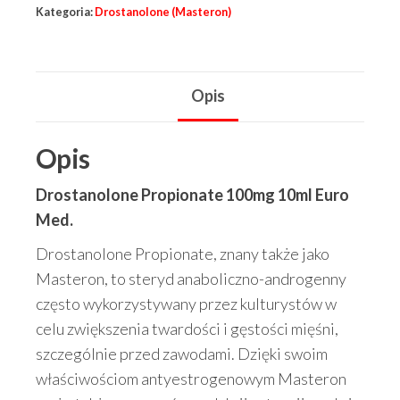
Kategoria:
Drostanolone (Masteron)
10ml
Golden
Labs
Opis
steryd
w
zastrzyku
Opis
Drostanolone Propionate 100mg 10ml Euro
Med.
Drostanolone Propionate, znany także jako
Masteron, to steryd anaboliczno-androgenny
często wykorzystywany przez kulturystów w
celu zwiększenia twardości i gęstości mięśni,
szczególnie przed zawodami. Dzięki swoim
właściwościom antyestrogenowym Masteron