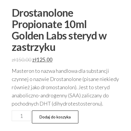
Drostanolone
Propionate 10ml
Golden Labs steryd w
zastrzyku
Pierwotna
Aktualna
zł
150.00
zł
125.00
cena
cena
Masteron to nazwa handlowa dla substancji
wynosiła:
wynosi:
czynnej o nazwie Drostanolone (pisane niekiedy
zł150.00.
zł125.00.
również jako dromostanolon). Jest to steryd
anaboliczno-androgenny (SAA) zaliczany do
pochodnych DHT (dihydrotestosteronu).
ilość
Dodaj do koszyka
Drostanolone
Propionate