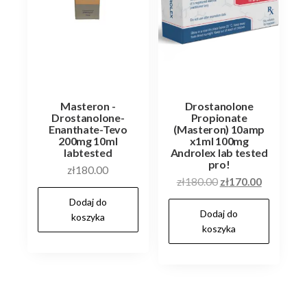
Masteron -
Drostanolone
Drostanolone-
Propionate
Enanthate-Tevo
(Masteron) 10amp
200mg 10ml
x1ml 100mg
labtested
Androlex lab tested
pro!
zł
180.00
Pierwotna
Aktualna
zł
180.00
zł
170.00
cena
cena
Dodaj do
Dodaj do
wynosiła:
wynosi:
koszyka
koszyka
zł180.00.
zł170.00.