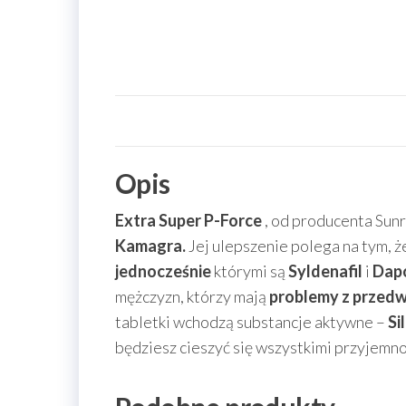
Opis
Extra Super P-Force
, od producenta Sunr
Kamagra.
Jej ulepszenie polega na tym, ż
jednocześnie
którymi są
Syldenafil
i
Dap
mężczyzn, którzy mają
problemy z przed
tabletki wchodzą substancje aktywne –
Si
będziesz cieszyć się wszystkimi przyjemn