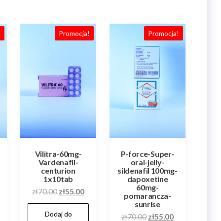
!
Promocja!
Promocja!
Vilitra-60mg-
P-force-Super-
Vardenafil-
oral-jelly-
centurion
sildenafil 100mg-
1x10tab
dapoxetine
60mg-
Pierwotna
Aktualna
zł
70.00
zł
55.00
pomarancza-
cena
cena
sunrise
Dodaj do
wynosiła:
wynosi:
Pierwotna
Aktualna
zł
70.00
zł
55.00