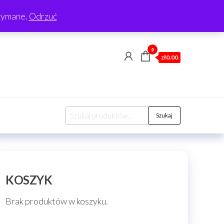
rzymane.
Odrzuć
0
zł0.00
Szukaj:
Szukaj
KOSZYK
Brak produktów w koszyku.