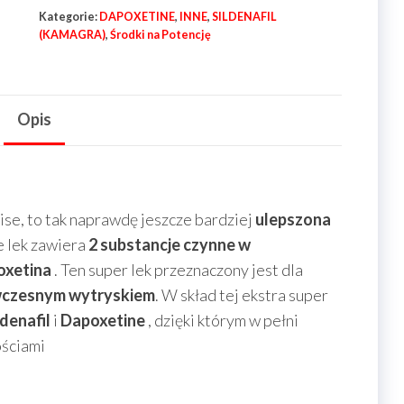
Super-
Kategorie:
DAPOXETINE
,
INNE
,
SILDENAFIL
P-
(KAMAGRA)
,
Środki na Potencję
Force-
Sildenafil100mg-
Dapoxetine100mg-
Opis
Sunrise
4
tab
ise, to tak naprawdę jeszcze bardziej
ulepszona
e lek zawiera
2 substancje czynne w
oxetina
. Ten super lek przeznaczony jest dla
wczesnym wytryskiem
. W skład tej ekstra super
ldenafil
i
Dapoxetine
, dzięki którym w pełni
ościami