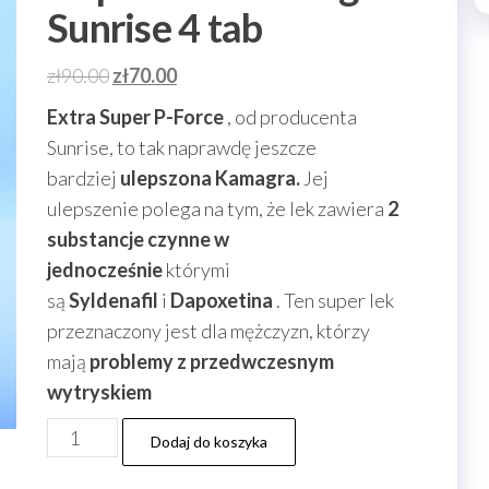
Sunrise 4 tab
Pierwotna
Aktualna
zł
90.00
zł
70.00
cena
cena
Extra Super P-Force
, od producenta
wynosiła:
wynosi:
Sunrise, to tak naprawdę jeszcze
zł90.00.
zł70.00.
bardziej
ulepszona Kamagra.
Jej
ulepszenie polega na tym, że lek zawiera
2
substancje czynne w
jednocześnie
którymi
są
Syldenafil
i
Dapoxetina
. Ten super lek
przeznaczony jest dla mężczyzn, którzy
mają
problemy z przedwczesnym
wytryskiem
ilość
Dodaj do koszyka
Extra-