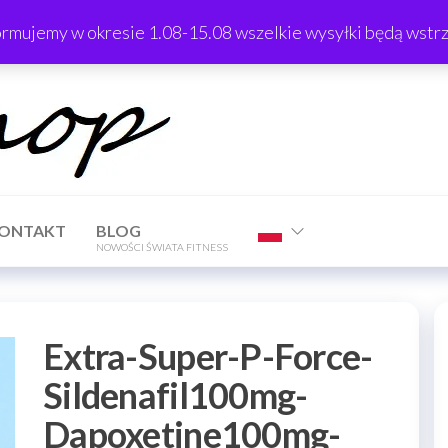
ormujemy w okresie 1.08-15.08 wszelkie wysyłki będą wst
TrTShop
ONTAKT
BLOG
NOWOŚCI ŚWIATA FITNESS
Extra-Super-P-Force-
Sildenafil100mg-
Dapoxetine100mg-