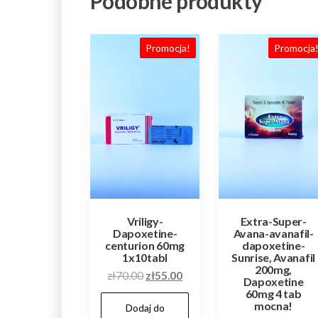
Podobne produkty
Promocja!
Promocja
Vriligy-
Extra-Super-
Dapoxetine-
Avana-avanafil-
centurion 60mg
dapoxetine-
1x10tabl
Sunrise, Avanafil
200mg,
Pierwotna
Aktualna
zł
70.00
zł
55.00
Dapoxetine
cena
cena
60mg 4 tab
mocna!
Dodaj do
wynosiła:
wynosi: