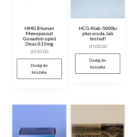
HMG (Human
HCG-Xlab-5000iu
Menopausal
plus woda, lab
Gonadotropin)
tested!
Deus 0.15mg
zł
100.00
zł
150.00
Dodaj do
Dodaj do
koszyka
koszyka