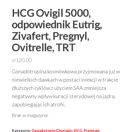
HCG Ovigil 5000,
odpowiednik Eutrig,
Zivafert, Pregnyl,
Ovitrelle, TRT
zł
120.00
Gonadotropina kosmówkowa przyjmowana już w
niewielkich dawkach w postaci iniekcji w trakcie
dłuższych cyklów z użyciem SAA zmniejsza
negatywny wpływ kuracji sterydowej na jądra,
zapobiegając ich atrofii.
Brak w magazynie
Kategorie:
Genadotopin Chorianic HCG
,
Premium