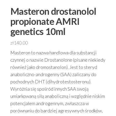
Masteron drostanolol
propionate AMRI
genetics 10ml
zł
140.00
Masteron to nazwa handlowa dla substancji
czynnej o nazwie Drostanolone (pisane niekiedy
również jako dromostanolon). Jest to steryd
anaboliczno-androgenny (SAA) zaliczany do
pochodnych DHT (dihydrotestosteronu).
Wyróżnia się spośród innych SAA swoją
umiarkowaną siłą anaboliczną i względnie niskim
potencjałem androgennym, zwłaszcza w
porównaniu do bardziej agresywnych środków,