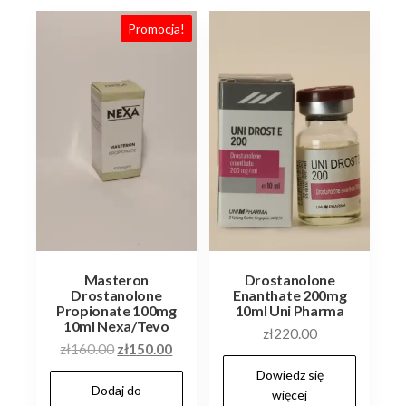
Promocja!
Masteron
Drostanolone
Drostanolone
Enanthate 200mg
Propionate 100mg
10ml Uni Pharma
10ml Nexa/Tevo
zł
220.00
Pierwotna
Aktualna
zł
160.00
zł
150.00
cena
cena
Dowiedz się
Dodaj do
wynosiła:
wynosi:
więcej