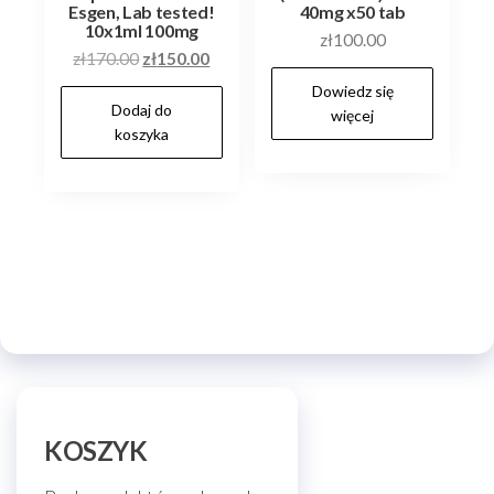
Esgen, Lab tested!
40mg x50 tab
10x1ml 100mg
zł
100.00
Pierwotna
Aktualna
zł
170.00
zł
150.00
cena
cena
Dowiedz się
Dodaj do
wynosiła:
wynosi:
więcej
koszyka
zł170.00.
zł150.00.
KOSZYK