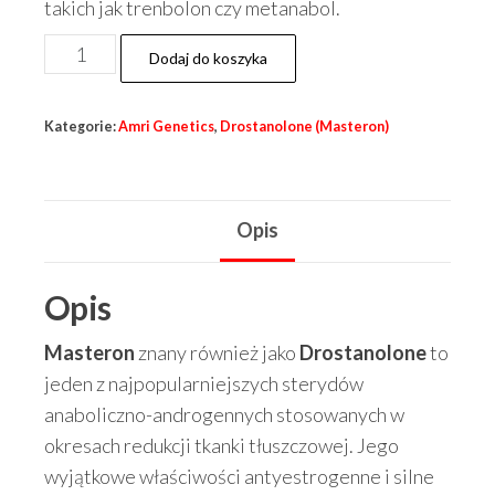
takich jak trenbolon czy metanabol.
ilość
Dodaj do koszyka
Masteron
drostanolol
Kategorie:
Amri Genetics
,
Drostanolone (Masteron)
propionate
AMRI
genetics
Opis
10ml
Opis
Masteron
znany również jako
Drostanolone
to
jeden z najpopularniejszych sterydów
anaboliczno-androgennych stosowanych w
okresach redukcji tkanki tłuszczowej. Jego
wyjątkowe właściwości antyestrogenne i silne