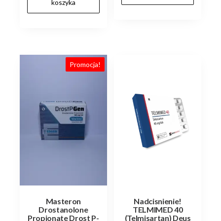
koszyka
zł160.00.
zł150.00.
Promocja!
Masteron
Nadcisnienie!
Drostanolone
TELMIMED 40
Propionate Drost P-
(Telmisartan) Deus