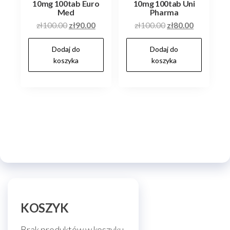
10mg 100tab Euro
10mg 100tab Uni
Med
Pharma
Pierwotna
Aktualna
Pierwotna
Aktualna
zł
100.00
zł
90.00
zł
100.00
zł
80.00
cena
cena
cena
cena
Dodaj do
Dodaj do
wynosiła:
wynosi:
wynosiła:
wynosi:
koszyka
koszyka
zł100.00.
zł90.00.
zł100.00.
zł80.00.
KOSZYK
Brak produktów w koszyku.