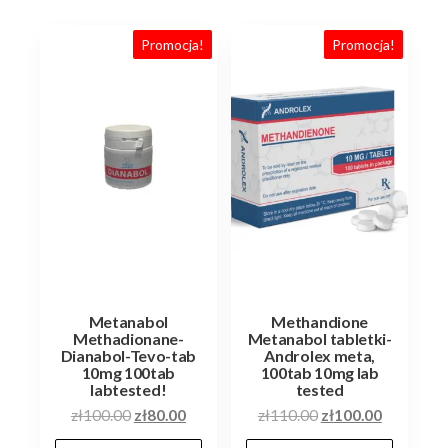
Promocja!
Promocja!
Metanabol
Methandione
Methadionane-
Metanabol tabletki-
Dianabol-Tevo-tab
Androlex meta,
10mg 100tab
100tab 10mg lab
labtested!
tested
Pierwotna
Aktualna
Pierwotna
Aktualna
zł
100.00
zł
80.00
zł
110.00
zł
100.00
cena
cena
cena
cena