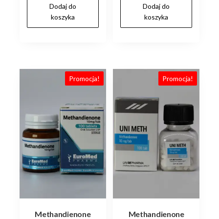
Dodaj do
Dodaj do
wynosiła:
wynosi:
wynosiła:
wynosi:
koszyka
koszyka
zł100.00.
zł80.00.
zł110.00.
zł100.00.
Promocja!
Promocja!
Methandienone
Methandienone