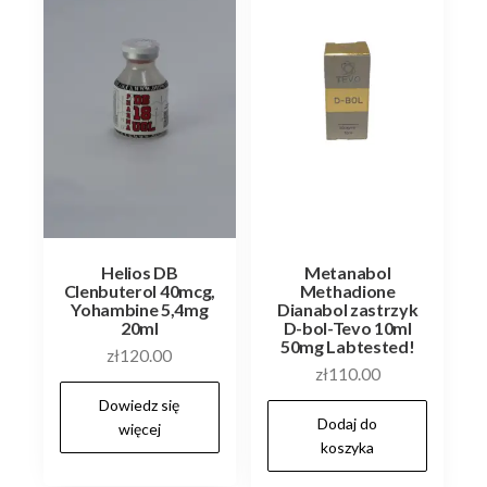
Helios DB
Metanabol
Clenbuterol 40mcg,
Methadione
Yohambine 5,4mg
Dianabol zastrzyk
20ml
D-bol-Tevo 10ml
50mg Labtested!
zł
120.00
zł
110.00
Dowiedz się
Dodaj do
więcej
koszyka