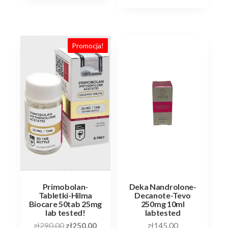
Promocja!
Primobolan-
Deka Nandrolone-
Tabletki-Hilma
Decanote-Tevo
Biocare 50tab 25mg
250mg 10ml
lab tested!
labtested
Pierwotna
Aktualna
zł
290.00
zł
250.00
zł
145.00