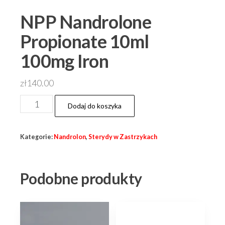
NPP Nandrolone
Propionate 10ml
100mg Iron
zł
140.00
ilość
Dodaj do koszyka
NPP
Nandrolone
Kategorie:
Nandrolon
,
Sterydy w Zastrzykach
Propionate
10ml
100mg
Podobne produkty
Iron