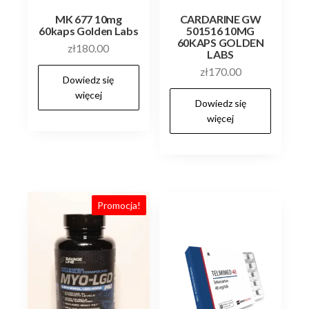
MK 677 10mg
CARDARINE GW
60kaps Golden Labs
501516 10MG
60KAPS GOLDEN
zł
180.00
LABS
zł
170.00
Dowiedz się
więcej
Dowiedz się
więcej
Promocja!