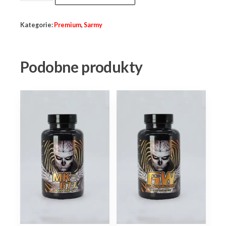
Ostaryna
MK2866
Kategorie:
Premium
,
Sarmy
10mg
60tab
Deus
Podobne produkty