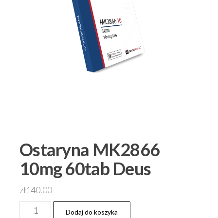
Ostaryna MK2866
10mg 60tab Deus
zł
140.00
ilość
Dodaj do koszyka