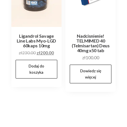
Ligandrol Savage
Nadcisnienie!
Line Labs Myo-LGD
TELMIMED 40
60kaps 10mg
(Telmisartan) Deus
40mg x50 tab
Pierwotna
Aktualna
zł
230.00
zł
200.00
zł
100.00
cena
cena
Dodaj do
wynosiła:
wynosi:
Dowiedz się
koszyka
zł230.00.
zł200.00.
więcej