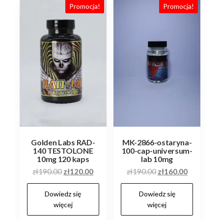
Promocja!
Promocja!
labtested!
Golden Labs RAD-
MK-2866-ostaryna-
140 TESTOLONE
100-cap-universum-
10mg 120 kaps
lab 10mg
Pierwotna
Aktualna
Pierwotna
Aktualna
zł
190.00
zł
120.00
zł
190.00
zł
160.00
cena
cena
cena
cena
Dowiedz się
Dowiedz się
wynosiła:
wynosi:
wynosiła:
wynosi:
więcej
więcej
zł190.00.
zł120.00.
zł190.00.
zł160.00.