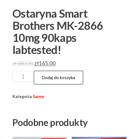
Ostaryna Smart
Brothers MK-2866
10mg 90kaps
labtested!
Pierwotna
Aktualna
zł
180.00
zł
165.00
cena
cena
ilość
Dodaj do koszyka
wynosiła:
wynosi:
Ostaryna
zł180.00.
zł165.00.
Smart
Kategoria:
Sarmy
Brothers
MK-
2866
Podobne produkty
10mg
90kaps