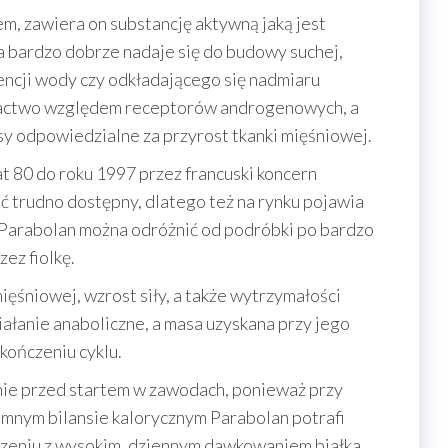
, zawiera on substancję aktywną jaką jest
a bardzo dobrze nadaje się do budowy suchej,
encji wody czy odkładającego się nadmiaru
wactwo względem receptorów androgenowych, a
sy odpowiedzialne za przyrost tkanki mięśniowej.
t 80 do roku 1997 przez francuski koncern
ć trudno dostępny, dlatego też na rynku pojawia
 Parabolan można odróżnić od podróbki po bardzo
ez fiolkę.
ęśniowej, wzrost siły, a także wytrzymałości
iałanie anaboliczne, a masa uzyskana przy jego
kończeniu cyklu.
nie przed startem w zawodach, ponieważ przy
ujemnym bilansie kalorycznym Parabolan potrafi
czeniu z wysokim, dziennym dawkowaniem białka.