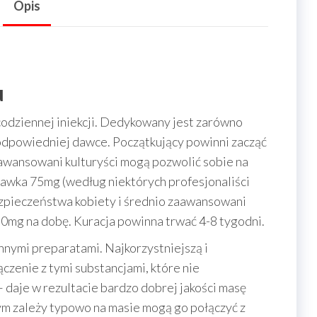
Opis
u
odziennej iniekcji. Dedykowany jest zarówno
odpowiedniej dawce. Początkujący powinni zacząć
awansowani kulturyści mogą pozwolić sobie na
wka 75mg (według niektórych profesjonaliści
zpieczeństwa kobiety i średnio zaawansowani
0mg na dobę. Kuracja powinna trwać 4-8 tygodni.
innymi preparatami. Najkorzystniejszą i
czenie z tymi substancjami, które nie
 daje w rezultacie bardzo dobrej jakości masę
ym zależy typowo na masie mogą go połączyć z