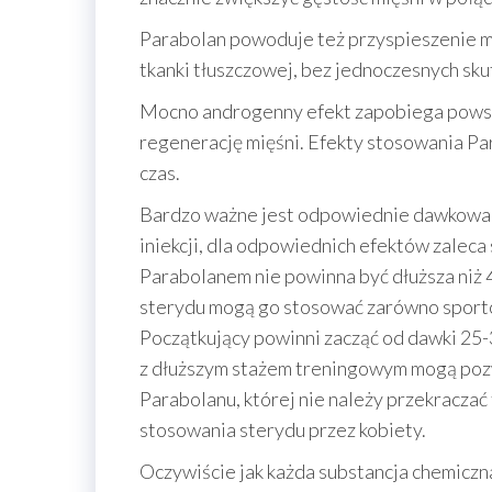
Parabolan powoduje też przyspieszenie me
tkanki tłuszczowej, bez jednoczesnych s
Mocno androgenny efekt zapobiega powst
regenerację mięśni. Efekty stosowania Par
czas.
Bardzo ważne jest odpowiednie dawkowan
iniekcji, dla odpowiednich efektów zaleca
Parabolanem nie powinna być dłuższa niż 
sterydu mogą go stosować zarówno sporto
Początkujący powinni zacząć od dawki 25
z dłuższym stażem treningowym mogą poz
Parabolanu, której nie należy przekraczać t
stosowania sterydu przez kobiety.
Oczywiście jak każda substancja chemiczna