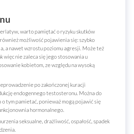
anu
uperlatyw, warto pamiętać o ryzyku skutków
 również możliwość pojawienia się: szybko
enia, a nawet wzrostu poziomu agresji. Może też
k więc nie zaleca się jego stosowania u
tosowanie kobietom, ze względu na wysoką
eprowadzenie po zakończonej kuracji
odukcję endogennego testosteronu. Można do
o tym pamietać, ponieważ mogą pojawić się
unkcjonownia hormonalnego.
aburzenia seksualne, drażliwość, ospałość, spadek
dzenia.