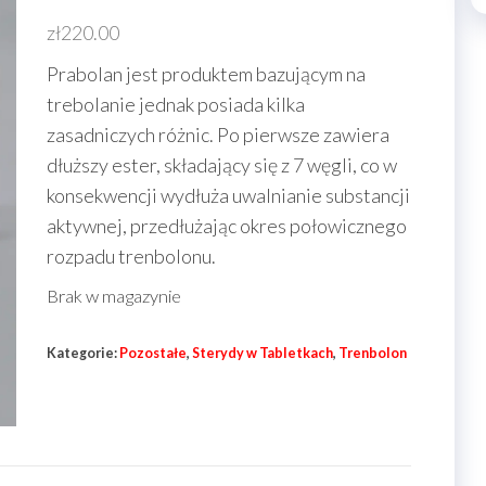
zł
220.00
Prabolan jest produktem bazującym na
trebolanie jednak posiada kilka
zasadniczych różnic. Po pierwsze zawiera
dłuższy ester, składający się z 7 węgli, co w
konsekwencji wydłuża uwalnianie substancji
aktywnej, przedłużając okres połowicznego
rozpadu trenbolonu.
Brak w magazynie
Kategorie:
Pozostałe
,
Sterydy w Tabletkach
,
Trenbolon