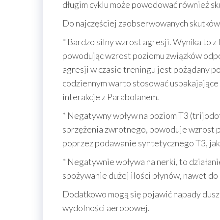
długim cyklu może powodować również sku
Do najczęściej zaobserwowanych skutków 
* Bardzo silny wzrost agresji. Wynika to 
powodując wzrost poziomu związków odp
agresji w czasie treningu jest pożądany p
codziennym warto stosować uspakajające 
interakcje z Parabolanem.
* Negatywny wpływ na poziom T3 (trijodot
sprzężenia zwrotnego, powoduje wzrost 
poprzez podawanie syntetycznego T3, jak
* Negatywnie wpływa na nerki, to działa
spożywanie dużej ilości płynów, nawet do 7
Dodatkowo mogą się pojawić napady duszą
wydolności aerobowej.