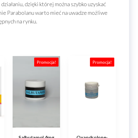
 działaniu, dzięki której można szybko uzyskać
anie Parabolanu warto mieć na uwadze możliwe
ępnych na rynku.
Promocja!
Promocja!
Salbutamol 4mg
Oxandrolone-