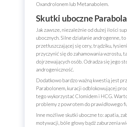
Oxandrolonem lub Metanabolem.
Skutki uboczne Parabol
Jak zawsze, niezależnie od dużej ilości s
ubocznych. Silne działanie androgenne, to
przetłuszczającej się cery, trądziku, łysi
przyczynić się do zahamowania wzrostu, ta
dojrzewających osób. Odradza się jego s
androgeniczność.
Dodatkowo bardzo ważną kwestią jest prz
Parabolonem, kuracji odblokowującej pr
tego wykorzystać Clomidem i HCG. Warto 
problemy z powrotem do prawidłowego f
Inne możliwe skutki uboczne to: apatia, z
motywacji, bóle głowy bądź zaburzenia wi