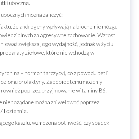
tki uboczne.
ubocznych można zaliczyć:
z faktu, że androgeny wpływają na biochemie mózgu
owiedzialnych za agresywne zachowanie. Wzrost
onieważ zwiększa jego wydajność, jednak w życiu
preparaty ziołowe, które nie wchodzą w
yronina – hormon tarczycy), co z powodu pętli
poziomu prolaktyny. Zapobiec temu możemy
 również poprzez przyjmowanie witaminy B6.
nie niepożądane można zniwelować poprzez
 l dziennie.
cego kaszlu, wzmożona potliwość, czy spadek