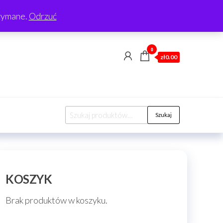
rzymane.
Odrzuć
0
zł0.00
Szukaj:
Szukaj
KOSZYK
Brak produktów w koszyku.