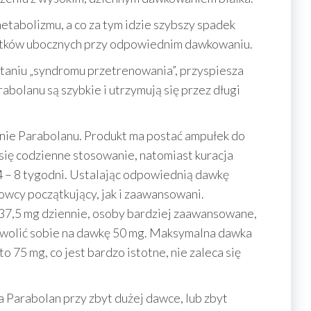
tabolizmu, a co za tym idzie szybszy spadek
kutków ubocznych przy odpowiednim dawkowaniu.
aniu „syndromu przetrenowania”, przyspiesza
abolanu są szybkie i utrzymują się przez długi
ie Parabolanu. Produkt ma postać ampułek do
 się codzienne stosowanie, natomiast kuracja
4 – 8 tygodni. Ustalając odpowiednią dawkę
wcy początkujący, jak i zaawansowani.
-37,5 mg dziennie, osoby bardziej zaawansowane,
wolić sobie na dawkę 50 mg. Maksymalna dawka
o 75 mg, co jest bardzo istotne, nie zaleca się
 Parabolan przy zbyt dużej dawce, lub zbyt