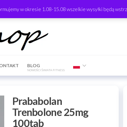
ormujemy w okresie 1.08-15.08 wszelkie wysyłki będą wst
TrTShop
ONTAKT
BLOG
NOWOŚCI ŚWIATA FITNESS
Prababolan
Trenbolone 25mg
100tab