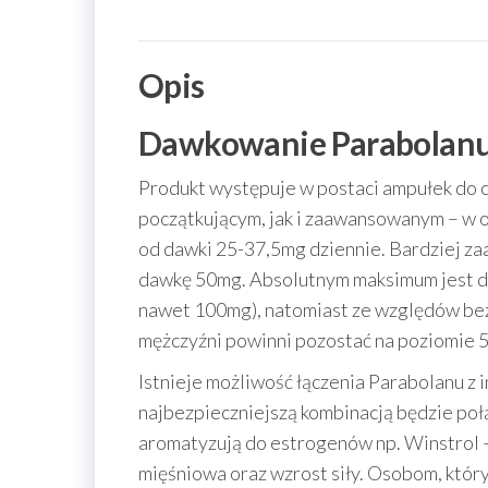
Opis
Dawkowanie Parabolan
Produkt występuje w postaci ampułek do c
początkującym, jak i zaawansowanym – w 
od dawki 25-37,5mg dziennie. Bardziej za
dawkę 50mg. Absolutnym maksimum jest da
nawet 100mg), natomiast ze względów be
mężczyźni powinni pozostać na poziomie 5
Istnieje możliwość łączenia Parabolanu z 
najbezpieczniejszą kombinacją będzie połą
aromatyzują do estrogenów np. Winstrol –
mięśniowa oraz wzrost siły. Osobom, któr