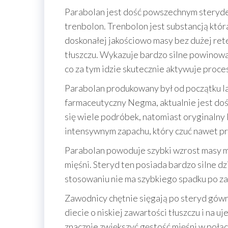
Parabolan jest dość powszechnym sterydem
trenbolon. Trenbolon jest substancją któr
doskonałej jakościowo masy bez dużej ret
tłuszczu. Wykazuje bardzo silne powino
co za tym idzie skutecznie aktywuje proce
Parabolan produkowany był od początku la
farmaceutyczny Negma, aktualnie jest doś
się wiele podróbek, natomiast oryginalny
intensywnym zapachu, który czuć nawet prz
Parabolan powoduje szybki wzrost masy mi
mięśni. Steryd ten posiada bardzo silne dz
stosowaniu nie ma szybkiego spadku po za
Zawodnicy chętnie sięgają po steryd gów
diecie o niskiej zawartości tłuszczu i na 
znacznie zwiększyć gęstość mięśni w połą