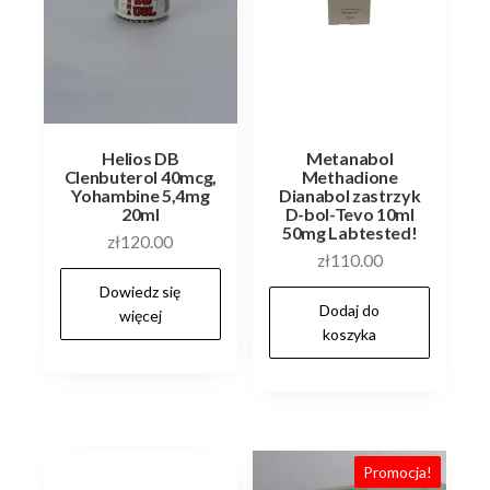
Helios DB
Metanabol
Clenbuterol 40mcg,
Methadione
Yohambine 5,4mg
Dianabol zastrzyk
20ml
D-bol-Tevo 10ml
50mg Labtested!
zł
120.00
zł
110.00
Dowiedz się
Dodaj do
więcej
koszyka
Promocja!