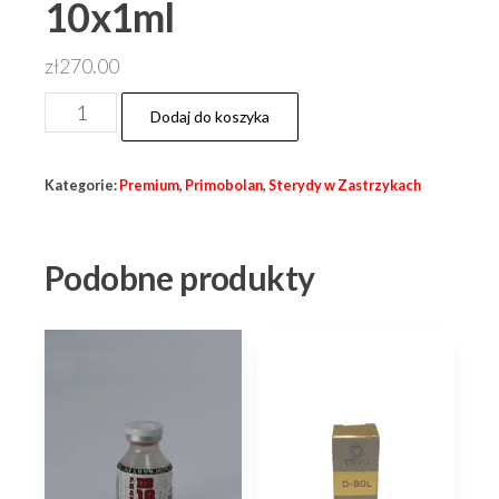
10x1ml
zł
270.00
ilość
Dodaj do koszyka
Primabolan
PRIMOMED
Kategorie:
Premium
,
Primobolan
,
Sterydy w Zastrzykach
100
(Methenolone
Enanthate)
Podobne produkty
Deus
10x1ml