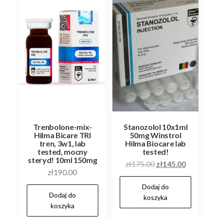
Trenbolone-mix-
Stanozolol 10x1ml
Hilma Bicare TRI
50mg Winstrol
tren, 3w1, lab
Hilma Biocare lab
tested, mocny
tested!
steryd! 10ml 150mg
Pierwotna
Aktualna
zł
175.00
zł
145.00
zł
190.00
cena
cena
Dodaj do
wynosiła:
wynosi:
Dodaj do
koszyka
zł175.00.
zł145.00.
koszyka