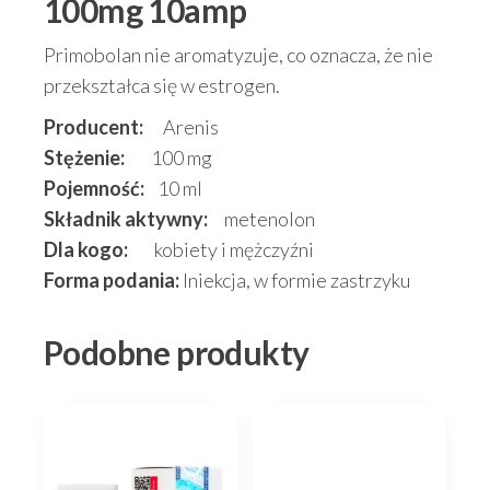
100mg 10amp
Primobolan nie aromatyzuje, co oznacza, że nie
przekształca się w estrogen.
Producent:
Arenis
Stężenie:
100 mg
Pojemność:
10 ml
Składnik aktywny:
metenolon
Dla kogo:
kobiety i mężczyźni
Forma podania:
Iniekcja, w formie zastrzyku
Podobne produkty