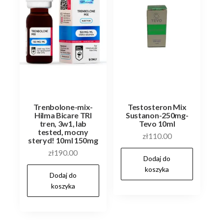
Trenbolone-mix-
Testosteron Mix
Hilma Bicare TRI
Sustanon-250mg-
tren, 3w1, lab
Tevo 10ml
tested, mocny
zł
110.00
steryd! 10ml 150mg
zł
190.00
Dodaj do
koszyka
Dodaj do
koszyka