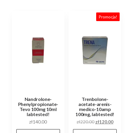
Promocja!
Nandrolone-
Trenbolone-
Phenylpropionate-
acetate-arenis-
Tevo 100mg 10ml
medico-10amp
labtested!
100mg, labtested!
Pierwotna
Aktualna
zł
140.00
zł
220.00
zł
120.00
cena
cena