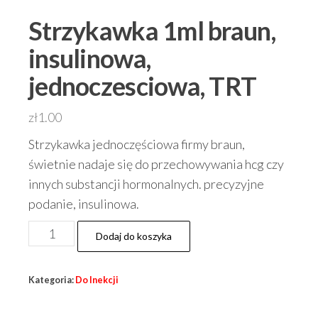
Strzykawka 1ml braun,
insulinowa,
jednoczesciowa, TRT
zł
1.00
Strzykawka jednoczęściowa firmy braun,
świetnie nadaje się do przechowywania hcg czy
innych substancji hormonalnych. precyzyjne
podanie, insulinowa.
ilość
Dodaj do koszyka
Strzykawka
1ml
Kategoria:
Do Inekcji
braun,
insulinowa,