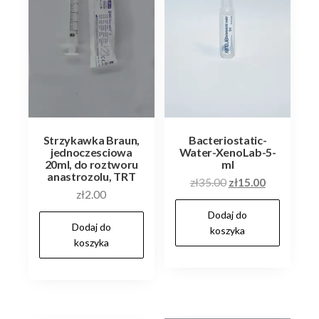
Strzykawka Braun,
Bacteriostatic-
jednoczesciowa
Water-XenoLab-5-
20ml, do roztworu
ml
anastrozolu, TRT
Pierwotna
Aktualna
zł
35.00
zł
15.00
zł
2.00
cena
cena
Dodaj do
wynosiła:
wynosi:
Dodaj do
koszyka
zł35.00.
zł15.00.
koszyka