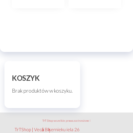
KOSZYK
Brak produktów w koszyku.
TrT Shop wszelkie prawa zastrzeżone !
TrTShop | Vecā Biķernieku iela 26