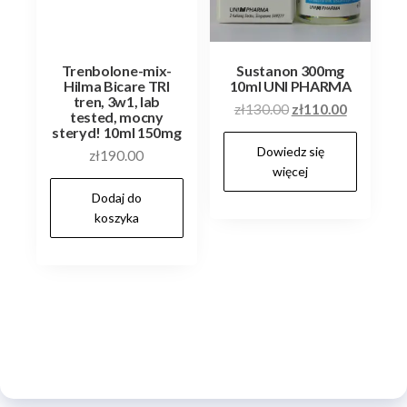
Trenbolone-mix-
Sustanon 300mg
Hilma Bicare TRI
10ml UNI PHARMA
tren, 3w1, lab
Pierwotna
Aktualna
zł
130.00
zł
110.00
tested, mocny
cena
cena
steryd! 10ml 150mg
Dowiedz się
wynosiła:
wynosi:
zł
190.00
więcej
zł130.00.
zł110.00.
Dodaj do
koszyka