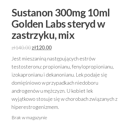
Sustanon 300mg 10ml
Golden Labs steryd w
zastrzyku, mix
Pierwotna
Aktualna
zł
140.00
zł
120.00
cena
cena
Jest mieszaniną następujących estrów
wynosiła:
wynosi:
testosteronu: propionianu, fenylopropionianu,
zł140.00.
zł120.00.
izokapronianu i dekanonianu. Lek podaje się
domięśniowo w przypadkach niedoboru
androgenów u mężczyzn. U kobiet lek
wyjątkowo stosuje się w chorobach związanych z
hiperestrogenizmem.
Brak w magazynie