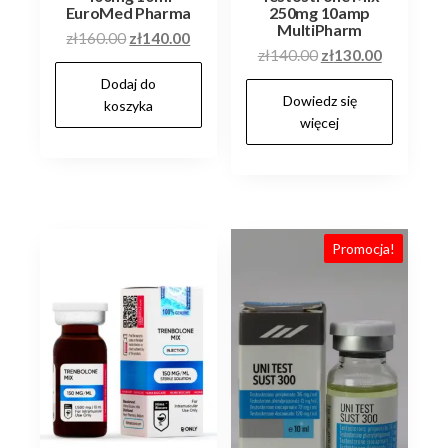
EuroMed Pharma
250mg 10amp
MultiPharm
Pierwotna
Aktualna
zł
160.00
zł
140.00
Pierwotna
Aktualna
zł
140.00
zł
130.00
cena
cena
cena
cena
Dodaj do
wynosiła:
wynosi:
Dowiedz się
wynosiła:
wynosi:
koszyka
zł160.00.
zł140.00.
więcej
zł140.00.
zł130.00.
Promocja!