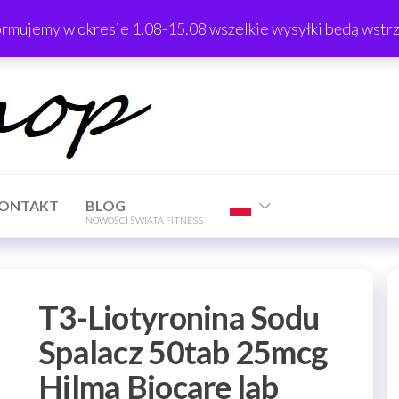
ormujemy w okresie 1.08-15.08 wszelkie wysyłki będą wst
TrTShop
ONTAKT
BLOG
NOWOŚCI ŚWIATA FITNESS
T3-Liotyronina Sodu
Spalacz 50tab 25mcg
Hilma Biocare lab