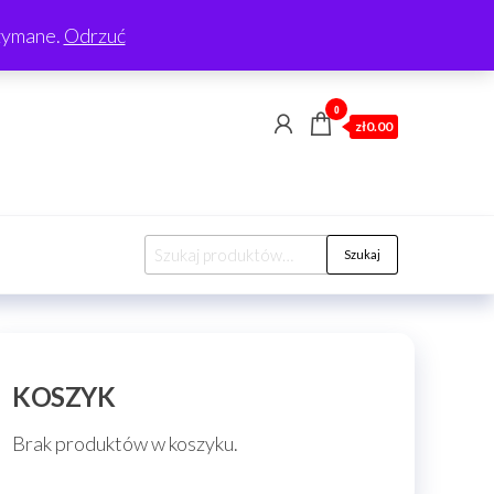
rzymane.
Odrzuć
0
zł0.00
Szukaj:
Szukaj
KOSZYK
Brak produktów w koszyku.