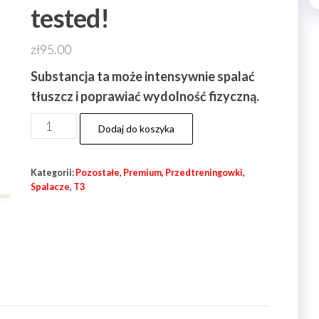
tested!
zł
95.00
Substancja ta może intensywnie spalać
tłuszcz i poprawiać wydolność fizyczną.
ilość
Dodaj do koszyka
T3-
Liotyronina
Kategorii:
Pozostałe
,
Premium
,
Przedtreningowki
,
Sodu
Spalacze
,
T3
Spalacz
50tab
25mcg
Hilma
Biocare
lab