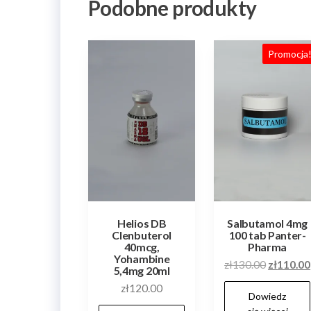
Podobne produkty
Promocja
Helios DB
Salbutamol 4mg
Clenbuterol
100 tab Panter-
40mcg,
Pharma
Yohambine
Pierwot
zł
130.00
zł
110.00
5,4mg 20ml
cena
zł
120.00
Dowiedz
wynosiła