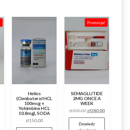
!
Promocja!
Helios
SEMAGLUTIDE
(Clenbuterol HCL
2MG ONCE A
100mcg +
WEEK
Yohimbine HCL
na
Aktualna
Pierwotna
Aktualna
zł
300.00
zł
280.00
10.8mg), SODA
cena
cena
cena
zł
150.00
Dowiedz
:
wynosi:
wynosiła:
wynosi: