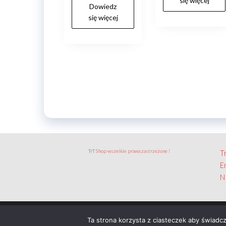
się więcej
zł130.00
Dowiedz
się więcej
TrT Shop wszelkie prawa zastrzeżone !
T
E
N
Ta strona korzysta z ciasteczek aby świadc