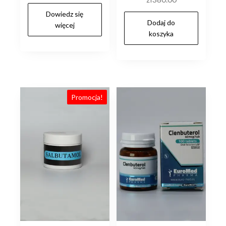
cena
cena
Dowiedz się
wynosiła:
wynosi:
Dodaj do
więcej
zł250.00.
zł200.00.
koszyka
Promocja!