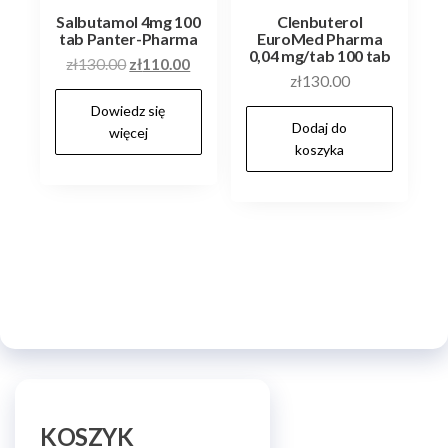
Salbutamol 4mg 100
Clenbuterol
tab Panter-Pharma
EuroMed Pharma
0,04 mg/tab 100 tab
Pierwotna
Aktualna
zł
130.00
zł
110.00
zł
130.00
cena
cena
Dowiedz się
wynosiła:
wynosi:
Dodaj do
więcej
zł130.00.
zł110.00.
koszyka
KOSZYK