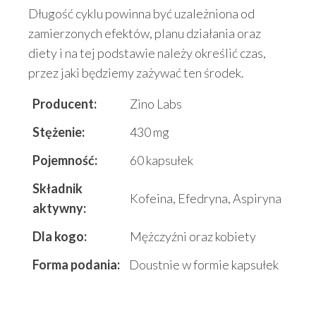
Długość cyklu powinna być uzależniona od
zamierzonych efektów, planu działania oraz
diety i na tej podstawie należy określić czas,
przez jaki będziemy zażywać ten środek.
Producent:
Zino Labs
Stężenie:
430 mg
Pojemność:
60 kapsułek
Składnik
Kofeina, Efedryna, Aspiryna
aktywny:
Dla kogo:
Mężczyźni oraz kobiety
Forma podania:
Doustnie w formie kapsułek