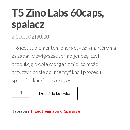
T5 Zino Labs 60caps,
spalacz
Pierwotna
Aktualna
zł
100.00
zł
90.00
cena
cena
T-6 jest suplementem energetycznym, który ma
wynosiła:
wynosi:
za zadanie zwiększać termogenezę, czyli
zł100.00.
zł90.00.
produkcję ciepła w organizmie, co może
przyczyniać się do intensyfikacji procesu
spalania tkanki tłuszczowej.
ilość
Dodaj do koszyka
T5
Zino
Kategorie:
Przedtreningowki
,
Spalacze
Labs
60caps,