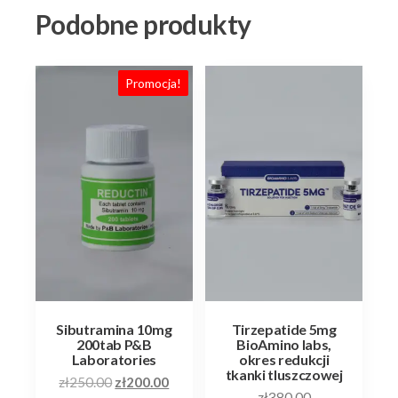
Podobne produkty
Promocja!
Sibutramina 10mg
Tirzepatide 5mg
200tab P&B
BioAmino labs,
Laboratories
okres redukcji
tkanki tluszczowej
Pierwotna
Aktualna
zł
250.00
zł
200.00
zł
380.00