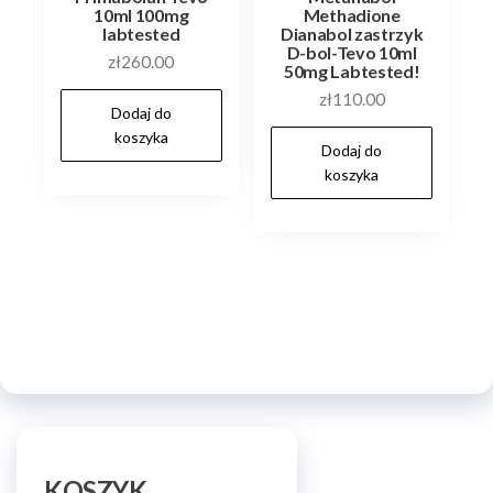
10ml 100mg
Methadione
labtested
Dianabol zastrzyk
D-bol-Tevo 10ml
zł
260.00
50mg Labtested!
zł
110.00
Dodaj do
koszyka
Dodaj do
koszyka
KOSZYK