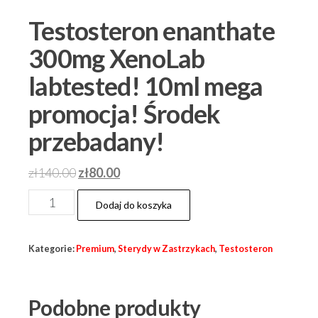
Testosteron enanthate
300mg XenoLab
labtested! 10ml mega
promocja! Środek
przebadany!
Pierwotna
Aktualna
zł
140.00
zł
80.00
cena
cena
ilość
Dodaj do koszyka
wynosiła:
wynosi:
Testosteron
zł140.00.
zł80.00.
enanthate
Kategorie:
Premium
,
Sterydy w Zastrzykach
,
Testosteron
300mg
XenoLab
labtested!
Podobne produkty
10ml