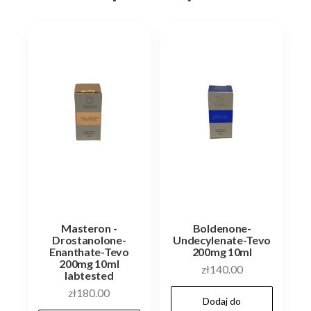
mega
promocja!
Środek
przebadany!
Masteron -
Boldenone-
Drostanolone-
Undecylenate-Tevo
Enanthate-Tevo
200mg 10ml
200mg 10ml
zł
140.00
labtested
zł
180.00
Dodaj do