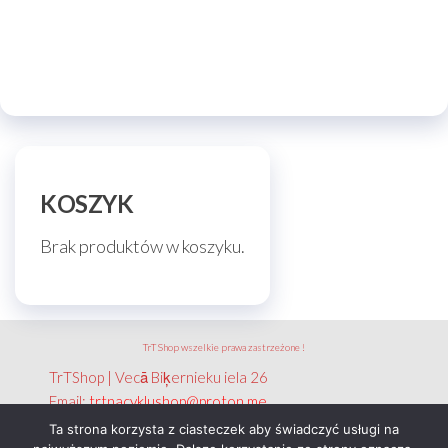
KOSZYK
Brak produktów w koszyku.
TrT Shop wszelkie prawa zastrzeżone !
TrTShop | Vecā Biķernieku iela 26
Email:
trtnacyklushop@proton.me
NIP: 351 788 2656
Ta strona korzysta z ciasteczek aby świadczyć usługi na