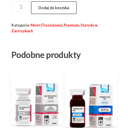
ilość
Dodaj do koszyka
TRESTOLONE
A
Kategorie:
Ment (Trestolone)
,
Premium
,
Sterydy w
100
Zastrzykach
(Trestolone
Acetate)
Podobne produkty
Deus
10x1ml