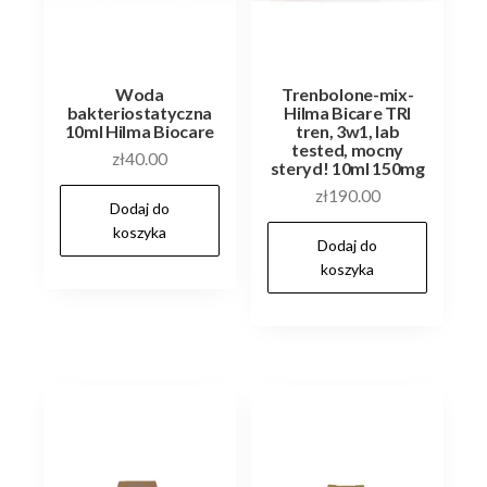
Woda
Trenbolone-mix-
bakteriostatyczna
Hilma Bicare TRI
10ml Hilma Biocare
tren, 3w1, lab
tested, mocny
zł
40.00
steryd! 10ml 150mg
zł
190.00
Dodaj do
koszyka
Dodaj do
koszyka