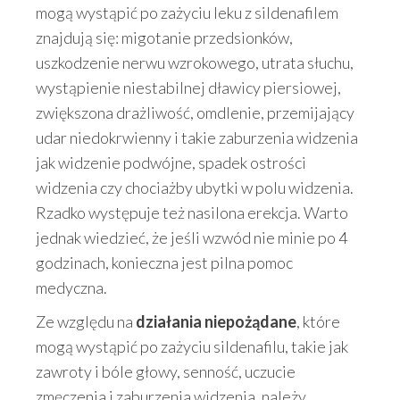
mogą wystąpić po zażyciu leku z sildenafilem
znajdują się: migotanie przedsionków,
uszkodzenie nerwu wzrokowego, utrata słuchu,
wystąpienie niestabilnej dławicy piersiowej,
zwiększona drażliwość, omdlenie, przemijający
udar niedokrwienny i takie zaburzenia widzenia
jak widzenie podwójne, spadek ostrości
widzenia czy chociażby ubytki w polu widzenia.
Rzadko występuje też nasilona erekcja. Warto
jednak wiedzieć, że jeśli wzwód nie minie po 4
godzinach, konieczna jest pilna pomoc
medyczna.
Ze względu na
działania niepożądane
, które
mogą wystąpić po zażyciu sildenafilu, takie jak
zawroty i bóle głowy, senność, uczucie
zmęczenia i zaburzenia widzenia, należy