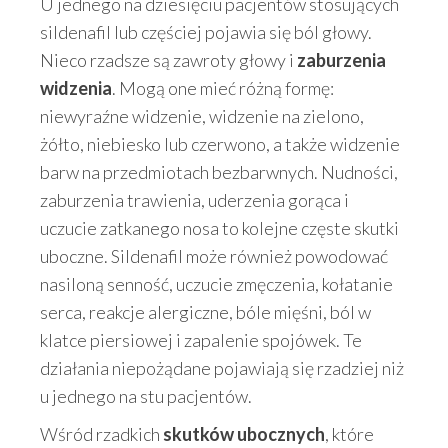
U jednego na dziesięciu pacjentów stosujących
sildenafil lub częściej pojawia się ból głowy.
Nieco rzadsze są zawroty głowy i
zaburzenia
widzenia
. Mogą one mieć różną formę:
niewyraźne widzenie, widzenie na zielono,
żółto, niebiesko lub czerwono, a także widzenie
barw na przedmiotach bezbarwnych. Nudności,
zaburzenia trawienia, uderzenia gorąca i
uczucie zatkanego nosa to kolejne częste skutki
uboczne. Sildenafil może również powodować
nasiloną senność, uczucie zmęczenia, kołatanie
serca, reakcje alergiczne, bóle mięśni, ból w
klatce piersiowej i zapalenie spojówek. Te
działania niepożądane pojawiają się rzadziej niż
u jednego na stu pacjentów.
Wśród rzadkich
skutków ubocznych
, które