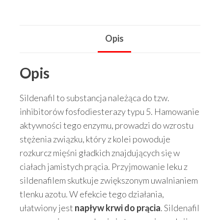
Opis
Opis
Sildenafil to substancja należąca do tzw.
inhibitorów fosfodiesterazy typu 5. Hamowanie
aktywności tego enzymu, prowadzi do wzrostu
stężenia związku, który z kolei powoduje
rozkurcz mięśni gładkich znajdujących się w
ciałach jamistych prącia. Przyjmowanie leku z
sildenafilem skutkuje zwiększonym uwalnianiem
tlenku azotu. W efekcie tego działania,
ułatwiony jest
napływ krwi do prącia
. Sildenafil