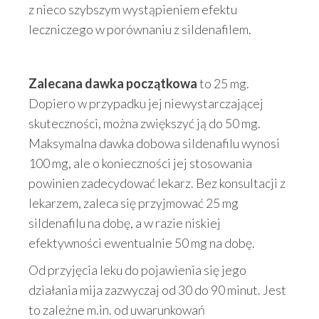
z nieco szybszym wystąpieniem efektu
leczniczego w porównaniu z sildenafilem.
Zalecana dawka początkowa
to 25 mg.
Dopiero w przypadku jej niewystarczającej
skuteczności, można zwiększyć ją do 50 mg.
Maksymalna dawka dobowa sildenafilu wynosi
100 mg, ale o konieczności jej stosowania
powinien zadecydować lekarz. Bez konsultacji z
lekarzem, zaleca się przyjmować 25 mg
sildenafilu na dobę, a w razie niskiej
efektywności ewentualnie 50 mg na dobę.
Od przyjęcia leku do pojawienia się jego
działania mija zazwyczaj od 30 do 90 minut. Jest
to zależne m.in. od uwarunkowań