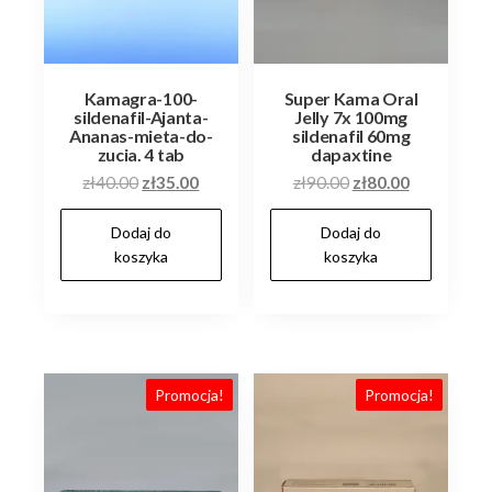
Kamagra-100-
Super Kama Oral
sildenafil-Ajanta-
Jelly 7x 100mg
Ananas-mieta-do-
sildenafil 60mg
zucia. 4 tab
dapaxtine
Pierwotna
Aktualna
Pierwotna
Aktualna
zł
40.00
zł
35.00
zł
90.00
zł
80.00
cena
cena
cena
cena
Dodaj do
Dodaj do
wynosiła:
wynosi:
wynosiła:
wynosi:
koszyka
koszyka
zł40.00.
zł35.00.
zł90.00.
zł80.00.
Promocja!
Promocja!