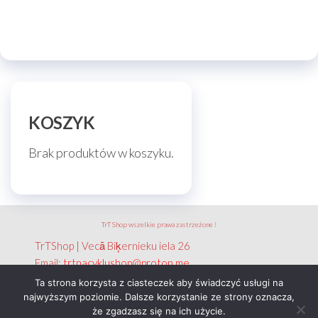
KOSZYK
Brak produktów w koszyku.
TrT Shop wszelkie prawa zastrzeżone !
TrTShop | Vecā Biķernieku iela 26
Email:
trtnacyklushop@proton.me
NIP: 351 788 2656
Ta strona korzysta z ciasteczek aby świadczyć usługi na
najwyższym poziomie. Dalsze korzystanie ze strony oznacza,
że zgadzasz się na ich użycie.