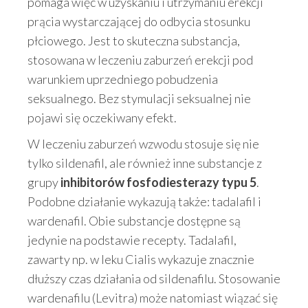
pomaga więc w uzyskaniu i utrzymaniu erekcji
prącia wystarczającej do odbycia stosunku
płciowego. Jest to skuteczna substancja,
stosowana w leczeniu zaburzeń erekcji pod
warunkiem uprzedniego pobudzenia
seksualnego. Bez stymulacji seksualnej nie
pojawi się oczekiwany efekt.
W leczeniu zaburzeń wzwodu stosuje się nie
tylko sildenafil, ale również inne substancje z
grupy
inhibitorów fosfodiesterazy typu 5
.
Podobne działanie wykazują także: tadalafil i
wardenafil. Obie substancje dostępne są
jedynie na podstawie recepty. Tadalafil,
zawarty np. w leku Cialis wykazuje znacznie
dłuższy czas działania od sildenafilu. Stosowanie
wardenafilu (Levitra) może natomiast wiązać się