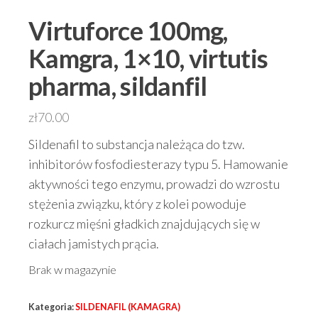
Virtuforce 100mg,
Kamgra, 1×10, virtutis
pharma, sildanfil
zł
70.00
Sildenafil to substancja należąca do tzw.
inhibitorów fosfodiesterazy typu 5. Hamowanie
aktywności tego enzymu, prowadzi do wzrostu
stężenia związku, który z kolei powoduje
rozkurcz mięśni gładkich znajdujących się w
ciałach jamistych prącia.
Brak w magazynie
Kategoria:
SILDENAFIL (KAMAGRA)