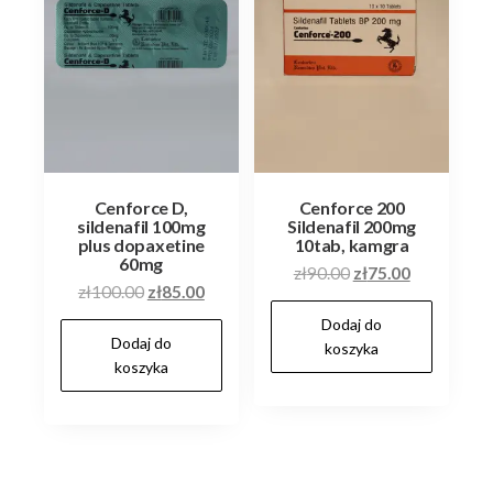
Cenforce D,
Cenforce 200
sildenafil 100mg
Sildenafil 200mg
plus dopaxetine
10tab, kamgra
60mg
Pierwotna
Aktualna
zł
90.00
zł
75.00
Pierwotna
Aktualna
zł
100.00
zł
85.00
cena
cena
cena
cena
Dodaj do
wynosiła:
wynosi:
Dodaj do
wynosiła:
wynosi:
koszyka
zł90.00.
zł75.00.
koszyka
zł100.00.
zł85.00.