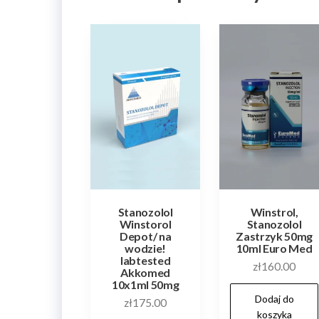
Stanozolol
Winstrol,
Winstorol
Stanozolol
Depot/ na
Zastrzyk 50mg
wodzie!
10ml Euro Med
labtested
zł
160.00
Akkomed
10x1ml 50mg
Dodaj do
zł
175.00
koszyka