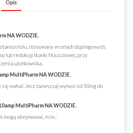
Opis
arm NA WODZIE.
stanozololu, stosowany w celach dopingowych,
ę lub redukcję tkanki tłuszczowej, przy
zenia użytkownika.
0amp MultiPharm NA WODZIE.
ię wahać, lecz zazwyczaj wynosi od 50mg do
g 10amp MultiPharm NA WODZIE.
t mogą obejmować, m.in.: