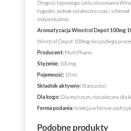
Długość typowego cyklu stosowania Winst
tygodni, jednak ostateczny czas i schem
indywidualnie.
Aromatyzacja
Winstrol Depot 100mg 
Winstrol Depot 100mg nie podlega proce
Producent:
MultiPharm.
Stężenie:
100 mg.
Pojemność:
10 ml.
Składnik aktywny:
Stanozolol.
Dla kogo:
Dla mężczyzn, niezalecany dla k
Forma podania:
Iniekcja w formie zastrzyk
Podobne produkty