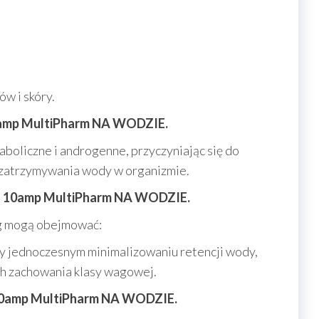
ów i skóry.
0amp MultiPharm NA WODZIE.
oliczne i androgenne, przyczyniając się do
z zatrzymywania wody w organizmie.
mg 10amp MultiPharm NA WODZIE.
g mogą obejmować:
przy jednoczesnym minimalizowaniu retencji wody,
h zachowania klasy wagowej.
 10amp MultiPharm NA WODZIE.