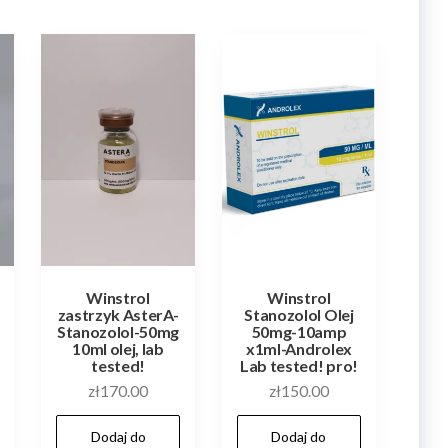
Winstrol
Winstrol
zastrzyk AsterA-
Stanozolol Olej
Stanozolol-50mg
50mg-10amp
10ml olej, lab
x1ml-Androlex
tested!
Lab tested! pro!
zł
170.00
zł
150.00
Dodaj do
Dodaj do