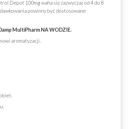
rol Depot 100mg waha się zazwyczaj od 4 do 8
at dawkowania powinny być dostosowane
10amp MultiPharm NA WODZIE.
sowi aromatyzacji.
obiet.
u.