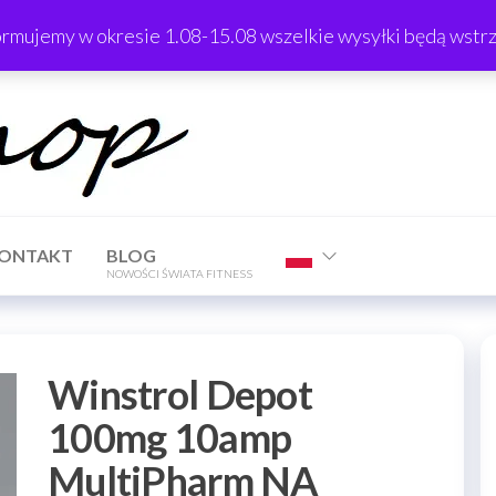
ormujemy w okresie 1.08-15.08 wszelkie wysyłki będą wst
TrTShop
ONTAKT
BLOG
NOWOŚCI ŚWIATA FITNESS
Winstrol Depot
100mg 10amp
MultiPharm NA