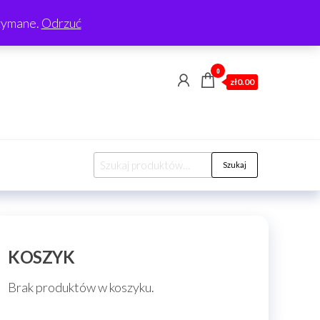
rzymane.
Odrzuć
0
zł0.00
Szukaj:
Szukaj
KOSZYK
Brak produktów w koszyku.