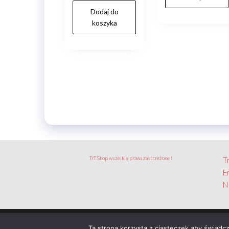
Dodaj do
koszyka
TrT Shop wszelkie prawa zastrzeżone !
T
E
N
Ta strona korzysta z ciasteczek aby świadc