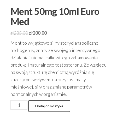
Ment 50mg 10ml Euro
Med
Pierwotna
Aktualna
zł
235.00
zł
200.00
cena
cena
Ment to wyjątkowo silny steryd anaboliczno-
wynosiła:
wynosi:
androgenny, znany ze swojego intensywnego
zł235.00.
zł200.00.
działania i niemal całkowitego zahamowania
produkcji naturalnego testosteronu. Ze względu
na swoją strukturę chemiczną wyróżnia się
znaczącym wpływem na przyrost masy
mięśniowej, siły oraz zmianę parametrów
hormonalnych w organizmie.
ilość
Dodaj do koszyka
Ment