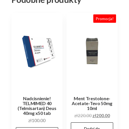
Promocja!
Nadcisnienie!
Ment Trestolone-
TELMIMED 40
Acetate-Tevo 50mg
(Telmisartan) Deus
10ml
40mg x50 tab
Pierwotna
Aktualna
zł
220.00
zł
200.00
zł
100.00
cena
cena
Dodaj do
wynosiła:
wynosi: