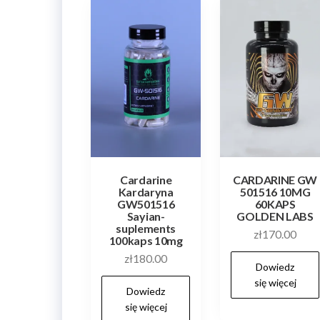
Cardarine
CARDARINE GW
Kardaryna
501516 10MG
GW501516
60KAPS
Sayian-
GOLDEN LABS
suplements
zł
170.00
100kaps 10mg
zł
180.00
Dowiedz
się więcej
Dowiedz
się więcej