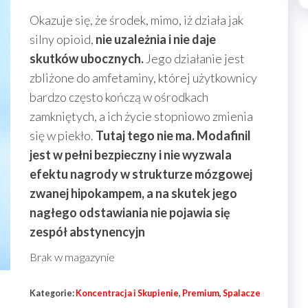
Okazuje się, że środek, mimo, iż działa jak
silny opioid,
nie uzależnia i nie daje
skutków ubocznych.
Jego działanie jest
zbliżone do amfetaminy, której użytkownicy
bardzo często kończą w ośrodkach
zamkniętych, a ich życie stopniowo zmienia
się w piekło.
Tutaj tego nie ma. Modafinil
jest w pełni bezpieczny i nie wyzwala
efektu nagrody w strukturze mózgowej
zwanej hipokampem, a na skutek jego
nagłego odstawiania nie pojawia się
zespół abstynencyjn
Brak w magazynie
Kategorie:
Koncentracja i Skupienie
,
Premium
,
Spalacze