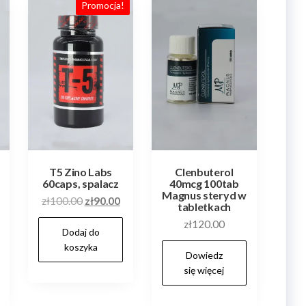
Promocja!
T5 Zino Labs
Clenbuterol
60caps, spalacz
40mcg 100tab
Magnus steryd w
Pierwotna
Aktualna
zł
100.00
zł
90.00
tabletkach
cena
cena
zł
120.00
Dodaj do
wynosiła:
wynosi:
koszyka
zł100.00.
zł90.00.
Dowiedz
się więcej