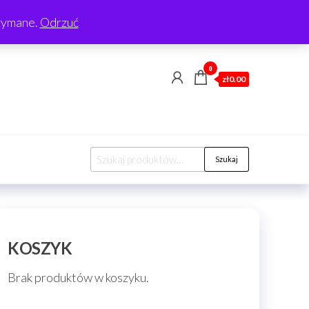
rzymane.
Odrzuć
0
zł0.00
Szukaj:
Szukaj
KOSZYK
Brak produktów w koszyku.