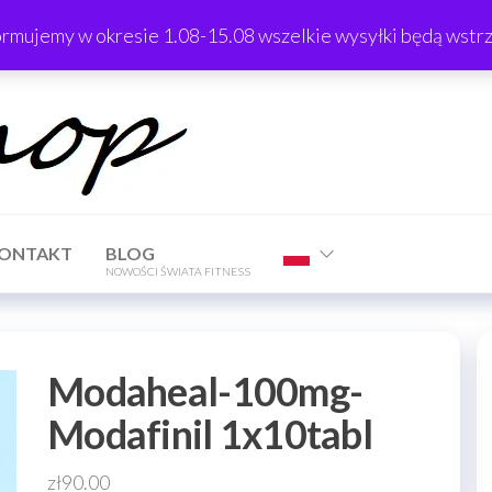
ormujemy w okresie 1.08-15.08 wszelkie wysyłki będą wst
TrTShop
ONTAKT
BLOG
NOWOŚCI ŚWIATA FITNESS
Modaheal-100mg-
Modafinil 1x10tabl
zł
90.00