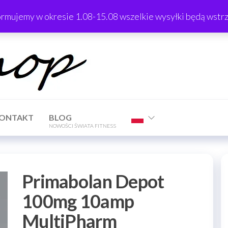
ormujemy w okresie 1.08-15.08 wszelkie wysyłki będą wst
TrTShop
ONTAKT
BLOG
NOWOŚCI ŚWIATA FITNESS
Primabolan Depot
100mg 10amp
MultiPharm