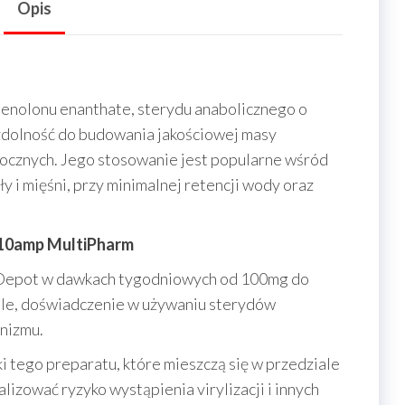
Opis
tenolonu enanthate, sterydu anabolicznego o
a zdolność do budowania jakościowej masy
bocznych. Jego stosowanie jest popularne wśród
 i mięśni, przy minimalnej retencji wody oraz
10amp MultiPharm
 Depot w dawkach tygodniowych od 100mg do
ele, doświadczenie w używaniu sterydów
anizmu.
 tego preparatu, które mieszczą się w przedziale
izować ryzyko wystąpienia virylizacji i innych