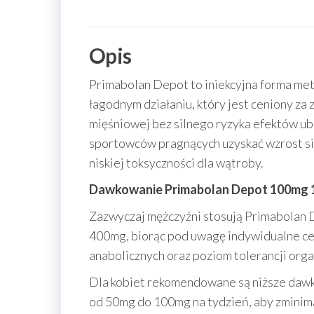
Opis
Primabolan Depot to iniekcyjna forma me
łagodnym działaniu, który jest ceniony z
mięśniowej bez silnego ryzyka efektów u
sportowców pragnących uzyskać wzrost siły
niskiej toksyczności dla wątroby.
Dawkowanie Primabolan Depot 100mg 
Zazwyczaj mężczyźni stosują Primabolan
400mg, biorąc pod uwagę indywidualne c
anabolicznych oraz poziom tolerancji org
Dla kobiet rekomendowane są niższe dawki
od 50mg do 100mg na tydzień, aby zminimal