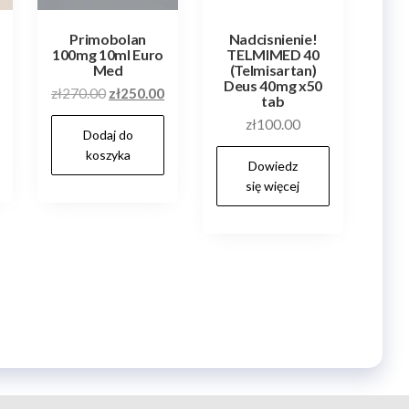
Primobolan
Nadcisnienie!
100mg 10ml Euro
TELMIMED 40
Med
(Telmisartan)
Deus 40mg x50
Pierwotna
Aktualna
zł
270.00
zł
250.00
tab
cena
cena
zł
100.00
Dodaj do
wynosiła:
wynosi:
koszyka
zł270.00.
zł250.00.
Dowiedz
się więcej