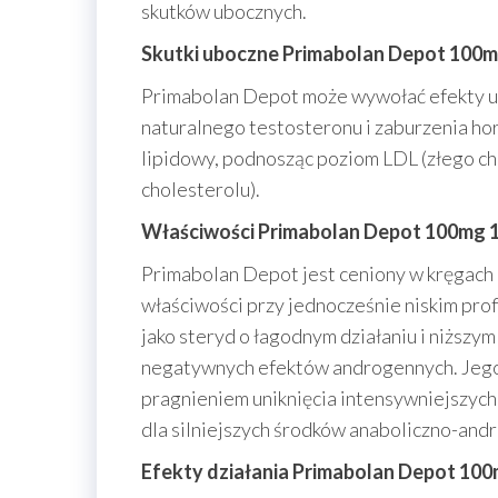
skutków ubocznych.
Skutki uboczne Primabolan Depot 100
Primabolan Depot może wywołać efekty ub
naturalnego testosteronu i zaburzenia ho
lipidowy, podnosząc poziom LDL (złego ch
cholesterolu).
Właściwości Primabolan Depot 100mg 
Primabolan Depot jest ceniony w kręgach 
właściwości przy jednocześnie niskim prof
jako steryd o łagodnym działaniu i niżs
negatywnych efektów androgennych. Jego
pragnieniem uniknięcia intensywniejszych
dla silniejszych środków anaboliczno-and
Efekty działania Primabolan Depot 10