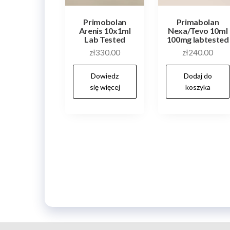
Primobolan
Primabolan
Arenis 10x1ml
Nexa/Tevo 10ml
Lab Tested
100mg labtested
zł
330.00
zł
240.00
Dowiedz
Dodaj do
się więcej
koszyka