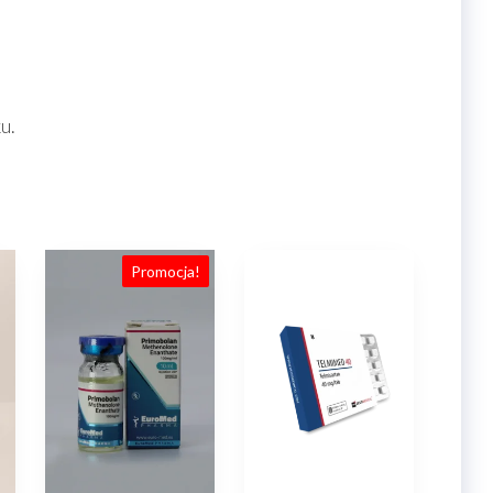
u.
Promocja!