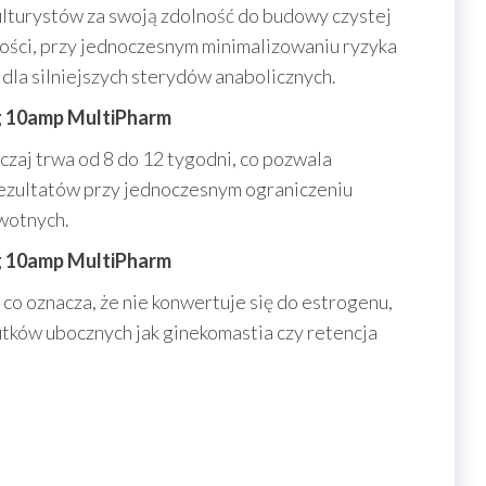
lturystów za swoją zdolność do budowy czystej
ści, przy jednoczesnym minimalizowaniu ryzyka
la silniejszych sterydów anabolicznych.
g 10amp MultiPharm
zaj trwa od 8 do 12 tygodni, co pozwala
ezultatów przy jednoczesnym ograniczeniu
wotnych.
g 10amp MultiPharm
co oznacza, że nie konwertuje się do estrogenu,
utków ubocznych jak ginekomastia czy retencja