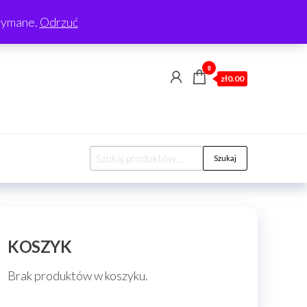
rzymane.
Odrzuć
0
zł0.00
Szukaj:
Szukaj
KOSZYK
Brak produktów w koszyku.