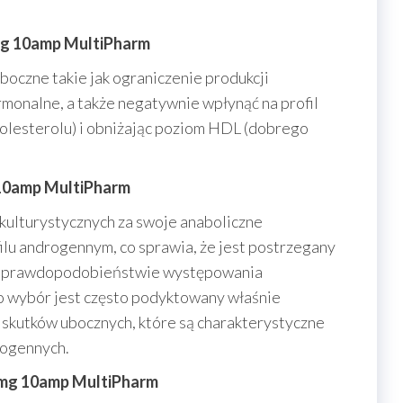
mg 10amp MultiPharm
oczne takie jak ograniczenie produkcji
rmonalne, a także negatywnie wpłynąć na profil
olesterolu) i obniżając poziom HDL (dobrego
10amp MultiPharm
kulturystycznych za swoje anaboliczne
ilu androgennym, co sprawia, że jest postrzegany
zym prawdopodobieństwie występowania
 wybór jest często podyktowany właśnie
 skutków ubocznych, które są charakterystyczne
rogennych.
0mg 10amp MultiPharm