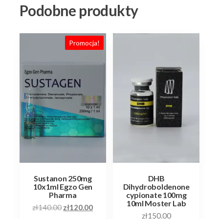
Podobne produkty
Promocja!
Sustanon 250mg
DHB
10x1ml Egzo Gen
Dihydroboldenone
Pharma
cypionate 100mg
10ml Moster Lab
Pierwotna
Aktualna
zł
140.00
zł
120.00
zł
150.00
cena
cena