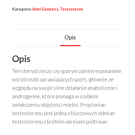
Testosteron
Kategorie:
Amri Genetics
,
Testosteron
Propionate
AMRI
10ml
Opis
100mg
trt
Opis
Ten steryd cieszy się sporym zainteresowaniem
wśród osób uprawiających sport, głównie ze
względu na swoje silne działanie anaboliczne i
androgenne, które pomaga w szybkim
zwiększeniu objętości mięśni. Propionian
testosteronu jest jedną z kluczowych odmian
testosteronu z krótkim okresem półtrwan