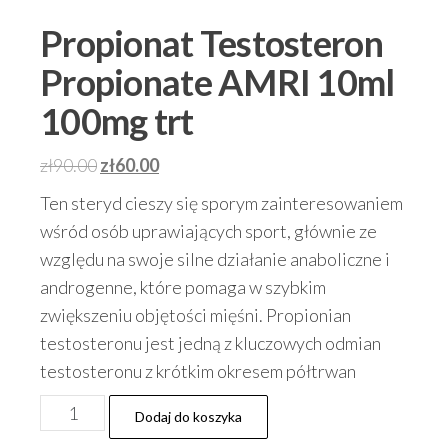
Propionat Testosteron
Propionate AMRI 10ml
100mg trt
Pierwotna
Aktualna
zł
90.00
zł
60.00
cena
cena
Ten steryd cieszy się sporym zainteresowaniem
wynosiła:
wynosi:
wśród osób uprawiających sport, głównie ze
zł90.00.
zł60.00.
względu na swoje silne działanie anaboliczne i
androgenne, które pomaga w szybkim
zwiększeniu objętości mięśni. Propionian
testosteronu jest jedną z kluczowych odmian
testosteronu z krótkim okresem półtrwan
ilość
Dodaj do koszyka
Propionat