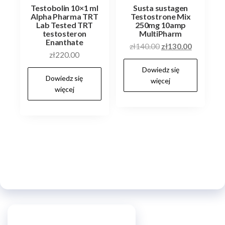
Testobolin 10×1 ml
Susta sustagen
Alpha Pharma TRT
Testostrone Mix
Lab Tested TRT
250mg 10amp
testosteron
MultiPharm
Enanthate
Pierwotna
Aktualna
zł
140.00
zł
130.00
zł
220.00
cena
cena
Dowiedz się
wynosiła:
wynosi:
Dowiedz się
więcej
zł140.00.
zł130.00.
więcej