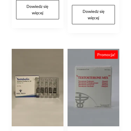
Dowiedz się
wynosiła:
wynosi:
Dowiedz się
więcej
zł140.00.
zł120.00.
więcej
Promocja!