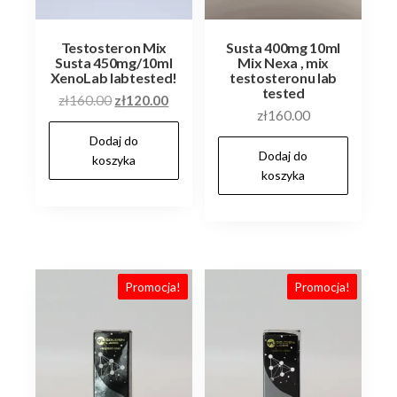
Testosteron Mix
Susta 400mg 10ml
Susta 450mg/10ml
Mix Nexa , mix
XenoLab labtested!
testosteronu lab
tested
Pierwotna
Aktualna
zł
160.00
zł
120.00
zł
160.00
cena
cena
Dodaj do
wynosiła:
wynosi:
Dodaj do
koszyka
zł160.00.
zł120.00.
koszyka
Promocja!
Promocja!