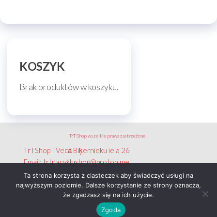
KOSZYK
Brak produktów w koszyku.
TrT Shop wszelkie prawa zastrzeżone !
TrTShop | Vecā Biķernieku iela 26
Email:
trtnacyklushop@proton.me
NIP: 351 788 2656
Ta strona korzysta z ciasteczek aby świadczyć usługi na
najwyższym poziomie. Dalsze korzystanie ze strony oznacza,
że zgadzasz się na ich użycie.
Motyw:
EnvoThemes
Zgoda