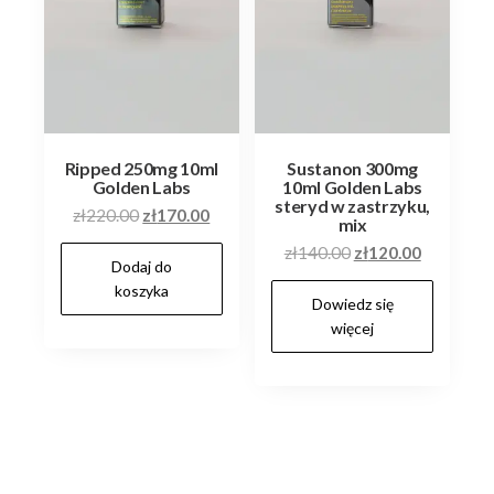
Ripped 250mg 10ml
Sustanon 300mg
Golden Labs
10ml Golden Labs
steryd w zastrzyku,
Pierwotna
Aktualna
zł
220.00
zł
170.00
mix
cena
cena
Pierwotna
Aktualna
zł
140.00
zł
120.00
Dodaj do
wynosiła:
wynosi:
cena
cena
koszyka
zł220.00.
zł170.00.
Dowiedz się
wynosiła:
wynosi:
więcej
zł140.00.
zł120.00.