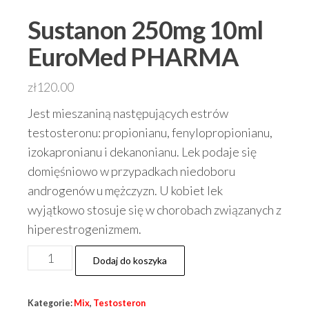
Sustanon 250mg 10ml
EuroMed PHARMA
zł
120.00
Jest mieszaniną następujących estrów
testosteronu: propionianu, fenylopropionianu,
izokapronianu i dekanonianu. Lek podaje się
domięśniowo w przypadkach niedoboru
androgenów u mężczyzn. U kobiet lek
wyjątkowo stosuje się w chorobach związanych z
hiperestrogenizmem.
ilość
Dodaj do koszyka
Sustanon
250mg
Kategorie:
Mix
,
Testosteron