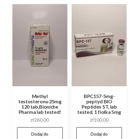
10x1ml
50mg
Methyl
BPC157-5mg-
testosteronu 25mg
peptyd BIO
120 tab,Bioniche
Peptides ST, lab
Pharma lab tested!
tested, 1 fiolka 5mg
zł
260.00
zł
100.00
Dodaj do
Dodaj do