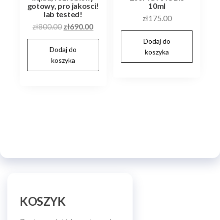
gotowy, pro jakosci!
10ml
lab tested!
zł
175.00
Pierwotna
Aktualna
zł
800.00
zł
690.00
cena
cena
Dodaj do
Dodaj do
wynosiła:
wynosi:
koszyka
koszyka
zł800.00.
zł690.00.
KOSZYK