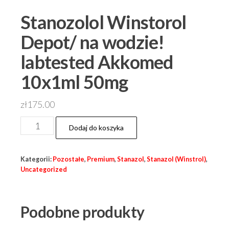
Stanozolol Winstorol
Depot/ na wodzie!
labtested Akkomed
10x1ml 50mg
zł
175.00
ilość
Dodaj do koszyka
Stanozolol
Winstorol
Kategorii:
Pozostałe
,
Premium
,
Stanazol
,
Stanazol (Winstrol)
,
Depot/
Uncategorized
na
wodzie!
Podobne produkty
labtested
Akkomed