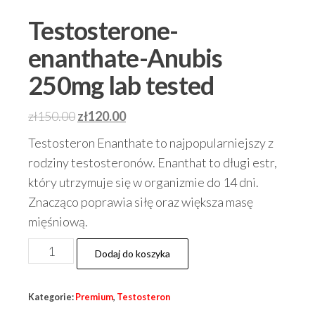
Testosterone-
enanthate-Anubis
250mg lab tested
Pierwotna
Aktualna
zł
150.00
zł
120.00
cena
cena
Testosteron Enanthate to najpopularniejszy z
wynosiła:
wynosi:
rodziny testosteronów. Enanthat to długi estr,
zł150.00.
zł120.00.
który utrzymuje się w organizmie do 14 dni.
Znacząco poprawia siłę oraz większa masę
mięśniową.
ilość
Dodaj do koszyka
Testosterone-
enanthate-
Kategorie:
Premium
,
Testosteron
Anubis