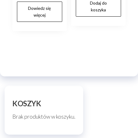
cena
cena
Dodaj do
Dowiedz się
wynosiła:
wynosi:
koszyka
więcej
zł95.00.
zł80.00.
KOSZYK
Brak produktów w koszyku.