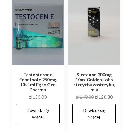
Testosterone
Sustanon 300mg
Enanthate 250mg
10ml Golden Labs
10x1ml Egzo Gen
steryd w zastrzyku,
Pharma
mix
Pierwotna
Aktualna
zł
150.00
zł
140.00
zł
120.00
cena
cena
Dowiedz się
Dowiedz się
wynosiła:
wynosi:
więcej
więcej
zł140.00.
zł120.00.