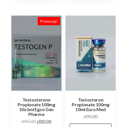
Promocja!
Testosterone
Testosteron
Propionate 100mg
Propionate 100mg
10x1ml Egzo Gen
10ml Euro Med
Pharma
zł
90.00
Pierwotna
Aktualna
zł
95.00
zł
80.00